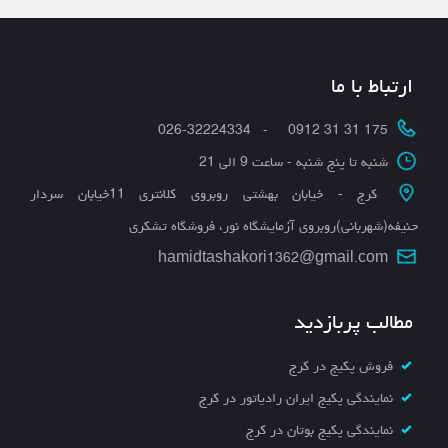
ارتباط با ما
175 31 31 0912 - 026-32224334
شنبه تا پنج شنبه - ساعت 9 الی 21
کرج - خیابان بهشتی روبروی کلانتری 11خیابان سردار
حنیفه(شهربانی)روبروی آزمایشگاه نور، فروشگاه تشکری
hamidtashakori1362@gmail.com
مطالب پربازدید
فروش پکیج در کرج
نمایندگی پکیج ایران رادیاتور در کرج
نمایندگی پکیج بوتان در کرج