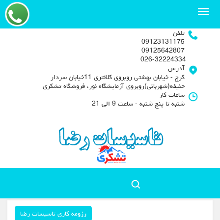
تلفن
09123131175
09125642807
026-32224334
آدرس
کرج - خیابان بهشتی روبروی کلانتری 11خیابان سردار
حنیفه(شهربانی)روبروی آزمایشگاه نور، فروشگاه تشکری
ساعات کار
شنبه تا پنج شنبه - ساعت 9 الی 21
رزومه کاری تاسیسات رضا