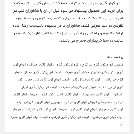
سایز کولر گازی، میزان صدای تولید دستگاه در زمان کار و... توجه کنید.
برای خرید این محصول پیشنهاد می شود قبل از آن با مشاوران فنی در
این خصوص مشورت نمایید تا محصولی متناسب با کاربری و محیط مورد
نظرتان به شما معرفی کنند. مشاوران ما در مجموعه تاسیسات رضا آماده
ارائه مشاوره و راهنمایی رایگان از طریق شماره تلفن های ثبت شده در
سایت به شما خریداران محترم می باشند.
برچسب ها :
،
،
،
فروش انواع کولر گازی در کرج
فروش کولر گازی
کولر گازی اجنرال
انواع کولر
،
،
،
،
گازی
کولر گازی اینورتر
کولر گازی کوچک
قیمت انواع کولر گازی جنرال
کولر
،
،
،
گازی جی پلاس
کولر گازی جنرال گلد
قیمت انواع کولر گازی قابل حمل
کولر
،
،
گازی ال جی
قیمت انواع کولر گازی کم مصرف
قیمت انواع کولر گازی ایران
،
،
،
،
رادیاتور
کولر گازی سامسونگ
کولر گازی زانتی
کولر گازی
فروش کولر گازی
،
،
،
در کرج
نمایندگی فروش کولر گازی در کرج
بهترین کولر گازی
فروش انواع
،
،
،
کولر گازی
فروش انواع کولر گازی گری
فروش انواع کولر گازی اسپلیت
فروش
،
،
انواع کولر گازی پرتابل
قیمت انواع کولر گازی ایرانی
قیمت انواع کولر گازی پنجره
ای