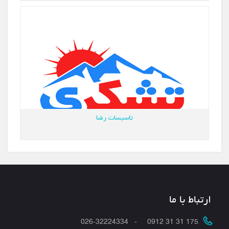
تاسیسات رضا
ارتباط با ما
175 31 31 0912 - 026-32224334