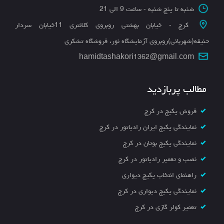
شنبه تا پنج شنبه - ساعت 9 الی 21
کرج - خیابان بهشتی روبروی کلانتری 11خیابان سردار
حنیفه(شهربانی)روبروی آزمایشگاه نور، فروشگاه تشکری
hamidtashakori1362@gmail.com
مطالب پربازدید
فروش پکیج در کرج
نمایندگی پکیج ایران رادیاتور در کرج
نمایندگی پکیج بوتان در کرج
نصب و تعمیر رادیاتور در کرج
راهنمای انتخاب پکیج دیواری
نمایندگی پکیج دیواری در کرج
تعمیر کولر گازی در کرج