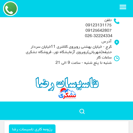
تلفن
09123131175
09125642807
026-32224334
آدرس
کرج - خیابان بهشتی روبروی کلانتری 11خیابان سردار
حنیفه(شهربانی)روبروی آزمایشگاه نور، فروشگاه تشکری
ساعات کار
شنبه تا پنج شنبه - ساعت 9 الی 21
رزومه کاری تاسیسات رضا