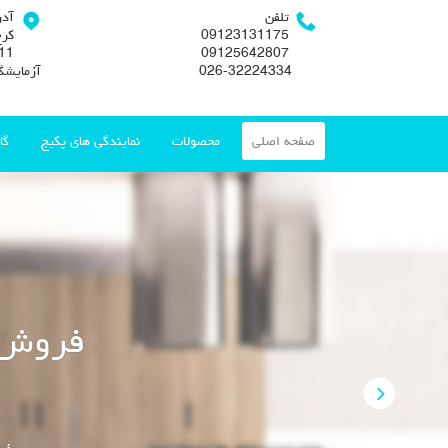
تلفن
آد
09123131175
کرج
09125642807
026-32224334
آزمایشگ
صفحه اصلی
محصولات
نمایندگی های پکیج
گا