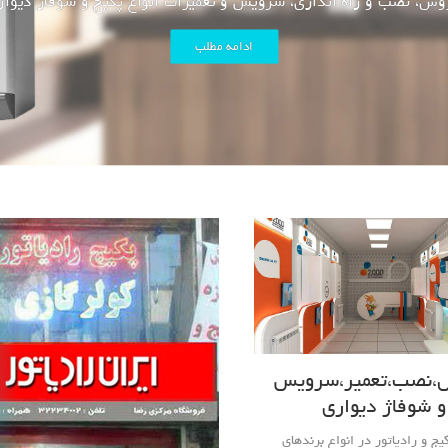
،نصب،تعمیر،سرویس
و شوفاژ دیواری
 و رادیاتور در انواع برندهای