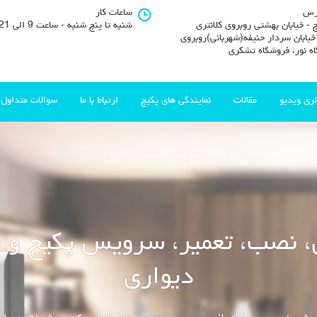
رس
ساعات کار
 - خیابان بهشتی روبروی کلانتری
شنبه تا پنج شنبه - ساعت 9 الی 21
11خیابان سردار حنیفه(شهربانی)روبروی
اه نور، فروشگاه تشکری
لری ویدیو
مقالات
نمایندگی های پکیج
ارتباط با ما
سوالات متداول
فروش، نصب و تعمیر رادیاتور
انواع مشکلات پکیج شوفاژ و سرویس پکیج رادیاتور
ادامه مطلب