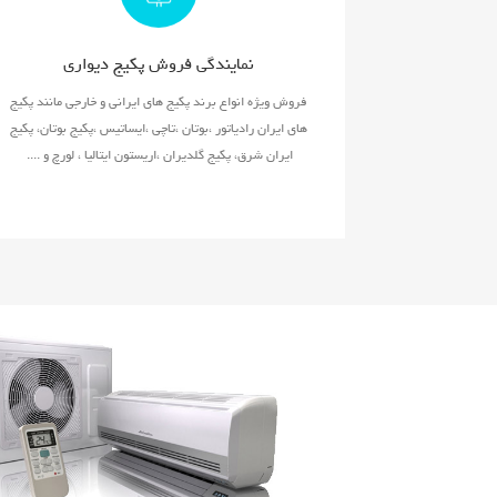
نمایندگی فروش پکیج دیواری
فروش ویژه انواع برند پکیج های ایرانی و خارجی مانند پکیج
های ایران رادیاتور ،بوتان ،تاچی ،ایساتیس ،پکیج بوتان، پکیج
ایران شرق، پکیج گلدیران ،اریستون ایتالیا ، لورچ و ....