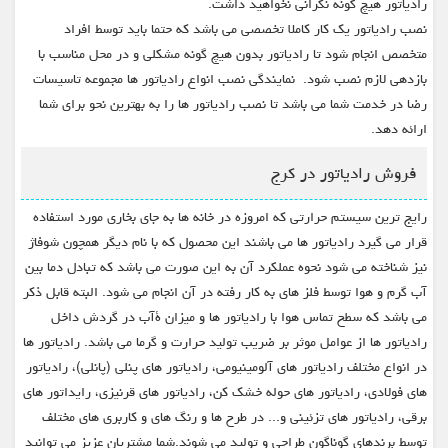
رادیاتور هیچ گونه نگرانی نخواهید داشت.
نصب رادیاتور یک کار کاملا تخصصی می باشد که حتما باید توسط افراد
متخصص انجام شود تا رادیاتور بدون هیچ گونه مشکلی و در محل مناسب با
بازدهی لازم نصب شود. نمایندگی نصب انواع رادیاتور ها مجموعه تاسیسات
رضا در خدمت شما می باشد تا نصب رادیاتور ها را به بهترین نحو برای شما
ارائه دهد.
فروش رادیاتور در کرج
رایج ترین سیستم حرارتی که امروزه در خانه ها به جای بخاری مورد استفاده
قرار می گیرد رادیاتور ها می باشند این محصول که با نام دیگر همچون شوفاژ
نیز شناخته می شود نحوه عملکرد آن به این صورت می باشد که تبادل دما بین
آب گرم و هوا توسط فلز های به کار رفته در آن انجام می شود. البته قابل ذکر
می باشد که سطح تماس هوا با رادیاتور ها و میزان ۀآب در گردش داخل
رادیاتور ها از عوامل موثر بر ضریب تولید حرارت و گرما می باشد. رادیاتور ها
در انواع مختلف رادیاتور های آلومینیومی، رادیاتور های پنلی (پانلی)، رادیاتور
های فولادی، رادیاتور های حوله خشک کن، رادیاتور های قرنیزی، رایداتور های
برقی، رادیاتور های تزئینی و... در طرح ها و رنگ های و کاربری های مختلف
توسط برندهای گوناگون طراحی و تولید می شوند.شما مشتریان عزیز می توانید