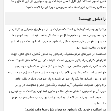
قابل تعمیر هستند نیز قابل تعمیر نباشند، برای جلوگیری از این اتفاق و به
حداقل رساندن هزینه ها حتما سرویس دوره ای را انجام دهید.
رادیاتور چیست؟
رادیاتور وسیله گرمایشی است که حرارت را از دو طریق جابجایی و تابشی از
خود بیرون می‌دهد. رادیاتورها از مواد مختلفی نظیر فولاد، آلومینیوم و یا
چدن و با طراحی های متفاوت مثل رادیاتور پره‌ای، رادیاتور تخت و رادیاتور
لوله‌ای ساخته شده اند
استفاده از شیرهای ترموستاتیک رادیاتور به منظور کنترل دمای اتاق، جهت
افزایش کارایی رادیاتور ضروری است البته ذکر این نکته حائز اهمیت است
که انتخاب رادیاتور مناسب جهت گرمایش نیاز فضای ساختمان، مهمترین
پارامتری است که بیشترین تأثیر را در بهینه سازی مصرف انرژی دارد، البته
انرژی در رادیاتورها یک پارامتر می‌باشد و پارامترهای دیگری نظیر ظاهر
رادیاتور، مقاومت مکانیکی آن، کیفیت رنگ،طول عمر و مقاومت در برابر
خوردگی و همچنین داشتن سطح صاف و بدون لبه تیز، پرداخت سطح نهایی و
… موثر است و باید در انتخاب و خرید رادیاتور باید به تمامی موارد فوق
دقت شود.
در انتخاب و خرید یک رادیاتور به موراد ذیل حتما دقت نمایید: