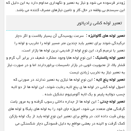
زودتر فرسوده می شود و نیاز به تعمیر و نگهداری مداوم دارد به این دلیل که
این سیستم بی وقفه در حال کار و تامین نیازهای مصرف کننده می باشد.
تعمیر لوله کشی رادیاتور
تعمیر لوله های گالوانیزه :
سرعت پوسیدگی آن بسیار بالاست و اگر دچار
ترکیدگی شوند برای تعمیر باید چندین متر مسیر لوله را تخریب و لوله را
تعمیر یا ترمیم کرد، این نوع لوله از قدیمی ترین لوله ها بازار است،
تعمیر لوله پلاستیک :
این نوع لوله هابا وجود عملکرد ضعیف در برابر آب گرم و
فشار بالا، از محبوبیت خوبی در بازار تاسیسات برخوردارند اما و در صورت نیاز
به تعمیر نیاز به تخریب زیادی نیست
تعمیر لوله پنج لایه :
این نوع لوله ها نیازی به تعمیر ندارند در صورتی که
اصول لوله کشی در لوله ها ی پنج لایه رعایت شوند، این لوله ها از دو لایه
چسب دولایه پلیمر و یک لایه آلومینیوم تشکیل شده .
تعمیر لوله چدنی :
این لوله ها از جداره داخلی رسوب گرفته و به مرور باعث
گرفتگی های متعدد می شود، امروزه جای خود را به لوله های پلیکا و لوله های
پوش فیت داده اند، در واقع برای تعمیر این نوع لوله باید از یک لوله بازکن
کمک گرفت و البته در بعضی مواقع به دلیل فسودگی دچار شکستگی می
شوند .