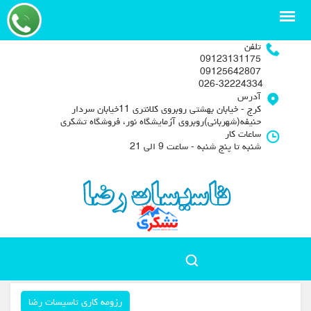
تلفن
09123131175
09125642807
026-32224334
آدرس
کرج - خیابان بهشتی روبروی کلانتری 11خیابان سردار
حنیفه(شهربانی)روبروی آزمایشگاه نور، فروشگاه تشکری
ساعات کار
شنبه تا پنج شنبه - ساعت 9 الی 21
رزومه کاری تاسیسات رضا