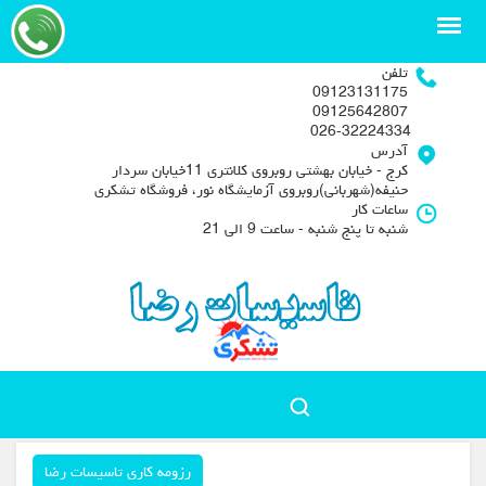
تلفن
09123131175
09125642807
026-32224334
آدرس
کرج - خیابان بهشتی روبروی کلانتری 11خیابان سردار
حنیفه(شهربانی)روبروی آزمایشگاه نور، فروشگاه تشکری
ساعات کار
شنبه تا پنج شنبه - ساعت 9 الی 21
رزومه کاری تاسیسات رضا