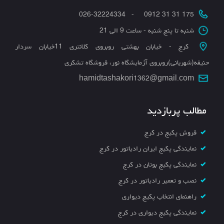
175 31 31 0912 - 026-32224334
شنبه تا پنج شنبه - ساعت 9 الی 21
کرج - خیابان بهشتی روبروی کلانتری 11خیابان سردار
حنیفه(شهربانی)روبروی آزمایشگاه نور، فروشگاه تشکری
hamidtashakori1362@gmail.com
مطالب پربازدید
فروش پکیج در کرج
نمایندگی پکیج ایران رادیاتور در کرج
نمایندگی پکیج بوتان در کرج
نصب و تعمیر رادیاتور در کرج
راهنمای انتخاب پکیج دیواری
نمایندگی پکیج دیواری در کرج