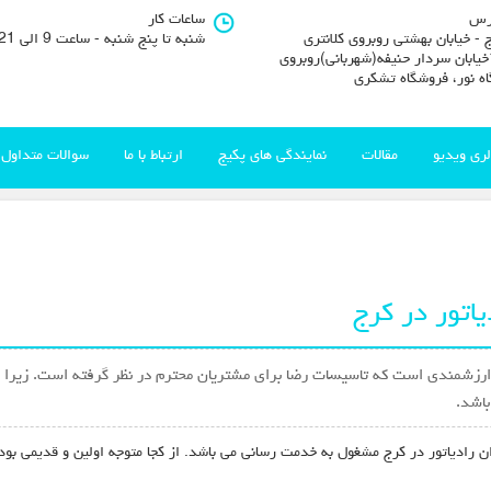
رس
ساعات کار
 - خیابان بهشتی روبروی کلانتری
شنبه تا پنج شنبه - ساعت 9 الی 21
11خیابان سردار حنیفه(شهربانی)روبروی
اه نور، فروشگاه تشکری
لری ویدیو
مقالات
نمایندگی های پکیج
ارتباط با ما
سوالات متداول
اتور در کرج
 ارزشمندی است که تاسیسات رضا برای مشتریان محترم در نظر گرفته است. زیرا ان
باشد.
ان رادیاتور در کرج مشغول به خدمت رسانی می باشد. از کجا متوجه اولین و قدیمی بود