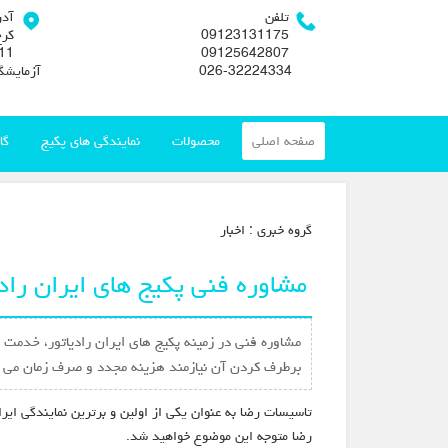
تلفن
آد
09123131175
کرج
09125642807
026-32224334
آزمایشگ
صفحه اصلی
محصولات
نمایندگی های پکیج
گا
گروه خبري :
اخبار
مشاوره فنی پکیج های ایران رادی
مشاوره فنی در زمینه پکیج های ایران رادیاتور، خدمت
برطرف کردن آن نیازمند هزینه مجدد و صرف زمان می 
تاسیسات رضا به عنوان یکی از اولین و برترین نمایندگی ایر
رضا متوجه این موضوع خواهید شد.