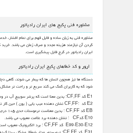
مشاوره فنی پکیج های ایران رادیاتور
مشاوره فنی به زبان ساده و قابل فهم برای تمام اقشار، خد
کردن آن نیازمند هزینه مجدد و صرف زمان می باشد. خرید ک
ایران رادیاتور در کرج قابل پیشگیری است.
ارور و کد خطاهای پکیج ایران رادیاتور
دستگاه ها نیز همچون انسان ها که بیمار می شوند، گاهی دچ
شود که به کاربران کمک می کند سریع تر و راحت تر مشکل دس
E1 کد CF,FF: بدین معنا است که پرشر سوییچ آب در وضعیت قطع آب قرار دارد (مدار آن باز است).
E2 کد :CF,FF نشان دهنده عیب یابی ( یون ) حین کار نشان دهنده می باشد.
EB کد CF,FF : بدین معناست ترموستات حدی ۱۰۵ درجه عمل کرده است.( قطع است).
E10 کدCF : نشان دهنده برد علامت معیوب می باشد.
E99-E30-E12 کد CF,FF : برد الکترونیک معیوب است
E31 کد CF,FF: ترمیستور مدار شوفاژ مشکل پیدا کرده است.