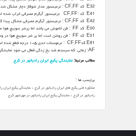
E32 کد CF,FF : ترمیستور مدار شوفاژ دچار مشکل شده است.
E41 کد :CF,FF ترمیستور آبگرم مصرفی خراب شده است.(اتصال کوتاه)
E42 کد CF,FF : ترمیستور آبگرم مصرفی مشکل پیدا کرده است.(اتصال کوتاه)
E50 کد FF : فن خاموش می باشد اما پرشر سوییچ هوا متصل است.
E51 کد FF : فن روشن است اما پر شر سوییچ هوا در وضعیت قطع قرار دارد.
E81 کدCF,FF : ترموستات حدی ۱۰۵ درجه قطع شده است اما دمای اندازه گیری شده توسط ترمیستور نرمال است.
AF: زمانی که سیستم ضد یخ زدگی فعال می شود نمایشگر پانل علامت AF را نشان می دهد.
مطالب مرتبط:
نمایندگی پکیج ایران رادیاتور در کرج
برچسب ها :
،
مشاوره فنی پکیج های ایران رادیاتور در کرج
نمایندگی پکیج ایران ر
،
رادیاتور در کرج
نمایندگی پکیج ایران رادیاتور در مهرشهر کرج