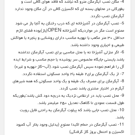
4- مکان نصب آبگرمکن مترو که نباشد که فاقد هوای کافی است و
بطورکلی در محلهای بسته ای که اکسیژن کافی در آن مکان وجود ندارد
آبگرمکن نصب نگردد.
5- نصب آبگرمکن در آشپزخانه ای که درب رختکن به آنجا باز می شود
ممنوع است مگر در مواردیکه آشپزخانه OPEN(باز)بوده فضای لازم
حداقل ۳۰ متر مکعب با تهویه مناسب دارای روشنایی و پنجره یا هواکش
طبیعی و اجباری وجود داشته باشد.
6- اگر منزلی آشپزخا نه یا محل مناسبی برای نصب آبگرمکن نداشته
باشد.بایستی جایگاه مخصوص سر پوشیده یا حجم مناسب و شرایط ایده
آل را فراهم نموده سپس آبگرمکن نصب شود.(آب–گاز-تهویه و غیره)
7- از یک آبگرمکن برای۲ طبقه یا۲ واحد مسکونی استفاده نگردد.
8- آبگرمکن برای مصرف یک طبقه و یک واحد مسکونی که همه شیرهای
آبگرم در اختیار مشتری باشد نصب گردد.
9- محل نصب باید در ارتفاعی نزدیک به دریچه دود کش باشد:بطوریکه
طول قسمت عمودی تا کلاهک تعدیل ۲۵۰ میلیمتر باشد.
10- محل نصب جایی باشد که پیلوت آبگرمکن به راحتی قابل رویت
باشد.
11- نصب آبگرمکن در حمام اکیدا ممنوع (بدلیل وجود بخار آب کمبود
اکسیژن و احتمال بروز گاز گرفتگی)