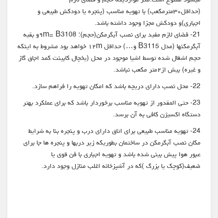
(حداقل۳۰مترمکعب) با تهویه مناسب (پنجره یا دودکش طبیعی و
اجباری)و دودکش مجزا وجود داشته باشد.
21- فضای لازم مفید برای نصب آبگرمکن(حجم): ۹m= B3108و بقیه
آبگرمکنها (مدل B3115 و…) حداقل ۱۲m خواهد بود مشروط به اینکه
حجم اشغال شده توسط اشیا موجود در محل (یخچال کابینت کمد اجاق گاز
و غیره) بیش از۲متر مکعب نباشد.
22- محل نصب دارای دریچه باشد که امکان تهویه را فراهم سازد.
23- حتی المقدور از تهویه مناسب برخوردار باشد که برای عملکرد بهتر
دستگاه اکسیژن کافی به آن برسد.
24- تهویه مناسب طبیعی برای اتاق دارای درب و پنجره بنا به شرایط
مکان نصب آبگرمکن در ساختمان بطوریکه زیر دربها و پنجره ها جا برای
عبور هوا پیش بینی شده باشد و تهویه اجباری با فن قوی یا
ضعیف(کوچک یا بزرگ )که در آشپزخانه اغلب منازل وجود دارد.