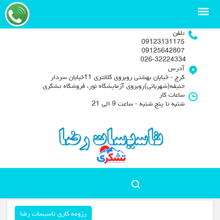
تلفن
09123131175
09125642807
026-32224334
آدرس
کرج - خیابان بهشتی روبروی کلانتری 11خیابان سردار
حنیفه(شهربانی)روبروی آزمایشگاه نور، فروشگاه تشکری
ساعات کار
شنبه تا پنج شنبه - ساعت 9 الی 21
رزومه کاری تاسیسات رضا