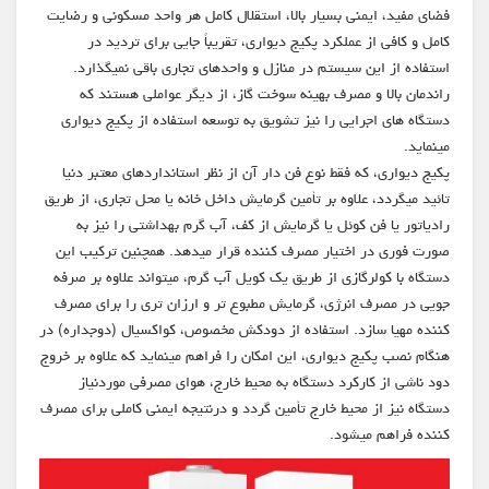
فضای مفید، ایمنی بسیار بالا، استقلال کامل هر واحد مسکونی و رضایت
کامل و کافی از عملکرد پکیج دیواری، تقریباً جایی برای تردید در
استفاده از این سیستم در منازل و واحدهای تجاری باقی نمیگذارد.
راندمان بالا و مصرف بهینه سوخت گاز، از دیگر عواملی هستند که
دستگاه های اجرایی را نیز تشویق به توسعه استفاده از پکیج دیواری
مینماید.
پکیج دیواری، که فقط نوع فن دار آن از نظر استانداردهای معتبر دنیا
تائید میگردد، علاوه بر تأمین گرمایش داخل خانه یا محل تجاری، از طریق
رادیاتور یا فن کوئل یا گرمایش از کف، آب گرم بهداشتی را نیز به
صورت فوری در اختیار مصرف کننده قرار میدهد. همچنین ترکیب این
دستگاه با کولرگازی از طریق یک کویل آب گرم، میتواند علاوه بر صرفه
جویی در مصرف انرژی، گرمایش مطبوع تر و ارزان تری را برای مصرف
کننده مهیا سازد. استفاده از دودکش مخصوص، کواکسیال (دوجداره) در
هنگام نصب پکیج دیواری، این امکان را فراهم مینماید که علاوه بر خروج
دود ناشی از کارکرد دستگاه به محیط خارج، هوای مصرفی موردنیاز
دستگاه نیز از محیط خارج تأمین گردد و درنتیجه ایمنی کاملی برای مصرف
کننده فراهم میشود.