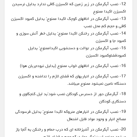
12- نصب آبگرمکن در زیر زمین که اکسیژن کافی ندارد بدلیل نرسیدن
اکسیژن اکیدا ممنوع
13- نصب آبگرمکن در اتاقهای کوچک اکیدا ممنوع: بدلیل کمبود اکسیژن
کافی و حجم کم محل نصب
14- نصب آبگرمکن در رختکن اکیدا ممنوع: بدلیل خطر آتش سوزی و
کمبود جا و اکسیژن
15- نصب آبگرمکن در توالت و دستشویی اکیداممنوع: بدلیل
کمبودفضاوکمبود اکسیژن
16- نصب آبگرمکن در اتاقهای خواب ممنوع (بدلیل نبودجریان هوا)
17- نصب آبگرمکن در انباریهای که فضای لازم را نداشته و اکسیژن
دستگاه تامین نمیشود ممنوع میباشد.
18- آبگرمکن دور از دسترس کودکان نصب شود:بد لیل کنجکاوی و
دستکاری کودکان
19- نصب آبگرمکن در انبارهای متروکه اکیدا ممنوع: بدلیل فرسودگی
مصالح انبار و وجود مواد قابل اشتعال
20- نصب آبکرمکن در آشپزخانه ای که درب حمام و رختکن به آنجا باز
میشود ممنوع است:مگر مواردیکه حجم و فضای لازم