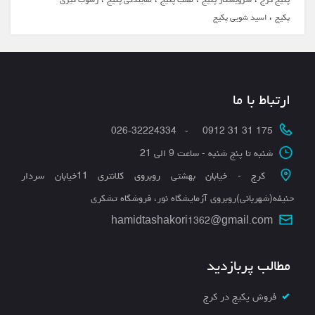
،
پکیج
اسید شویی پکیج
ارتباط با ما
175 31 31 0912 - 026-32224334
شنبه تا پنج شنبه - ساعت 9 الی 21
کرج - خیابان بهشتی روبروی کلانتری 11خیابان سردار
حنیفه(شهربانی)روبروی آزمایشگاه نور، فروشگاه تشکری
hamidtashakori1362@gmail.com
مطالب پربازدید
فروش پکیج در کرج