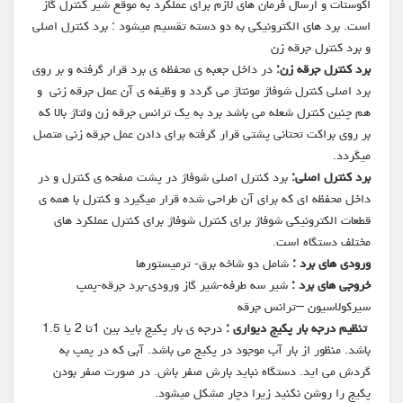
اکوستات و ارسال فرمان های لازم برای عملکرد به موقع شیر کنترل گاز
است. برد های الکترونیکی به دو دسته تقسیم میشود : برد کنترل اصلی
و برد کنترل جرقه زن
برد کنترل جرقه زن:
در داخل جعبه ی محفظه ی برد قرار گرفته و بر روی
برد اصلی کنترل شوفاژ مونتاژ می گردد و وظیفه ی آن عمل جرقه زنی و
هم چنین کنترل شعله می باشد برد به یک ترانس جرقه زن ولتاژ بالا که
بر روی براکت تحتانی پشتی قرار گرفته برای دادن عمل جرقه زنی متصل
میگردد.
برد کنترل اصلی:
برد کنترل اصلی شوفاژ در پشت صفحه ی کنترل و در
داخل محفظه ای که برای آن طراحی شده قرار میگیرد و کنترل با همه ی
قطعات الکترونیکی شوفاژ برای کنترل شوفاژ برای کنترل عملکرد های
مختلف دستگاه است.
ورودی های برد :
شامل دو شاخه برق- ترمیستورها
خروجی های برد :
شیر سه طرفه-شیر گاز ورودی-برد جرقه-پمپ
سیرکولاسیون –ترانس جرقه
تنظیم درجه بار پکیج دیواری :
درجه ی بار پکیج باید بین 1تا 2 یا 1.5
باشد. منظور از بار آب موجود در پکیج می باشد. آبی که در پمپ به
گردش می اید. دستگاه نباید بارش صفر باش. در صورت صفر بودن
پکیج را روشن نکنید زیرا دچار مشکل میشود.