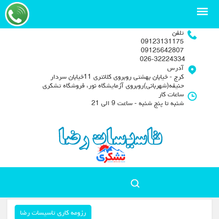
تلفن
09123131175
09125642807
026-32224334
آدرس
کرج - خیابان بهشتی روبروی کلانتری 11خیابان سردار
حنیفه(شهربانی)روبروی آزمایشگاه نور، فروشگاه تشکری
ساعات کار
شنبه تا پنج شنبه - ساعت 9 الی 21
رزومه کاری تاسیسات رضا