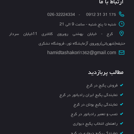
ارتباط با ما
175 31 31 0912 - 026-32224334
شنبه تا پنج شنبه - ساعت 9 الی 21
کرج - خیابان بهشتی روبروی کلانتری 11خیابان سردار
حنیفه(شهربانی)روبروی آزمایشگاه نور، فروشگاه تشکری
hamidtashakori1362@gmail.com
مطالب پربازدید
فروش پکیج در کرج
نمایندگی پکیج ایران رادیاتور در کرج
نمایندگی پکیج بوتان در کرج
نصب و تعمیر رادیاتور در کرج
راهنمای انتخاب پکیج دیواری
نمایندگی پکیج دیواری در کرج