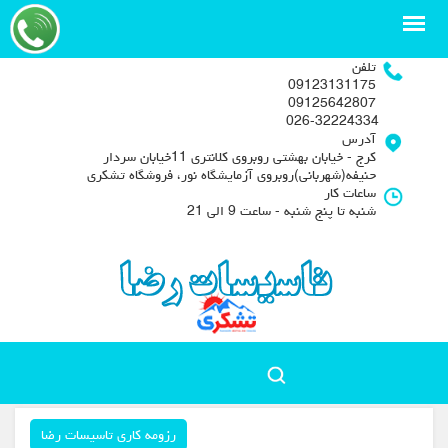
تلفن
09123131175
09125642807
026-32224334
آدرس
کرج - خیابان بهشتی روبروی کلانتری 11خیابان سردار
حنیفه(شهربانی)روبروی آزمایشگاه نور، فروشگاه تشکری
ساعات کار
شنبه تا پنج شنبه - ساعت 9 الی 21
رزومه کاری تاسیسات رضا