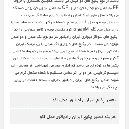
باشند از نوع پکیج های دو مبدل می باشند. همچنین نامگذاری با حروف
FF به معنی دو جداره فن دار و CF به معنی بدون فن بودن دستگاه
می باشد.مدل های Lو k ایران رادیاتور دارای نمایشگر عیب یاب
دیجیتال بوده و مدل L دارای منبع انبساط بزرگتری نسبت به سایر مدلها
دارد.مدل های Eو Mازنظر کارکرد یکسان بوده و ظاهر متفاوتی دارند
.پکیج های شوفاژ دیواری ایران رادیاتور در دو نوع تک مبدل و دو مبدل
موجود می باشند . در پکیج های دیواری تک مبدل یا بی ترمیک ایران
رادیاتور، مبدل تعبیه شده از نوع دوبل بوده و همزمان دو وظیفه تامین
آبگرم مصرفی و هم چنین گرمایش ساختمان را بعهده دارد .ساختار این
پکیج ها به گونه ای می باشد که آبگرم مصرفی (بهداشتی )و همچنین آب
سیستم گرمایش، هر دو بر اثر تماس مستقیم با شعله مشعل گرم می
شوند.تمامی پکیج های ایران رادیاتور دارای سیستم حفاظت در برابر
یخ زدگی می باشند.
تعمیر پکیج ایران رادیاتور مدل اکو
هزینه تعمیر پکیج ایران رادیاتور مدل اکو