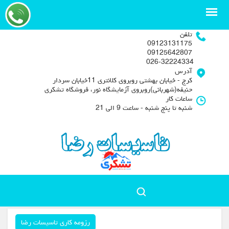
تلفن
09123131175
09125642807
026-32224334
آدرس
کرج - خیابان بهشتی روبروی کلانتری 11خیابان سردار
حنیفه(شهربانی)روبروی آزمایشگاه نور، فروشگاه تشکری
ساعات کار
شنبه تا پنج شنبه - ساعت 9 الی 21
رزومه کاری تاسیسات رضا