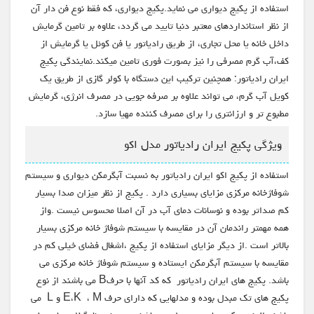
استفاده از پکیج دیواری می نماید.پکیج دیواری، که فقط نوع فن دار آن
از نظر استانداردهای معتبر دنیا تایید می گردد، علاوه بر تامین گرمایش
داخل خانه یا محل تجاری، از طریق رادیاتور یا فن کوئل یا گرمایش از
کف،آب گرم مصرفی را نیز بصورت فوری تامین میکند.نمایندگی پکیج
ایران رادیاتور: همچنین ترکیب این دستگاه با کولر گازی از طریق یک
کویل آب گرم، می تواند علاوه بر صرفه جویی در مصرف انرژی، گرمایش
مطبوع تر و ارزانتری را برای مصرف کننده مهیا سازد.
ویژگی پکیج ایران رادیاتور مدل اکو
استفاده از پکیج اکو ایران رادیاتور به نسبت آبگرمکن دیواری و سیستم
شوفاژخانه مرکزی مزایای بسیاری دارد . پکیج از نظر میزان صدا بسیار
کم صداتر بوده و نوسانات دمای آب در آن اصلا محسوس نیست .واز
همه مهمتر راندمان آن در مقایسه با سیستم شوفاژ خانه مرکزی بسیار
بالاتر است .از دیگر مزایای استفاده از پکیج ،اشغال فضای خیلی کم در
مقایسه با سیستم آبگرمکن ایستاده و سیستم شوفاژ خانه مرکزی می
باشد. پکیج های ایران رادیاتور که کد آنها با حرفB می باشند از نوع
پکیج های تک مبدل بوده و مدلهایی که دارای حرف E،K ، M و L می