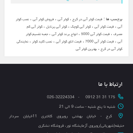
برچسب ها :
،
،
،
قیمت کولر آبی در کرج
کولر آبی
فروش کولر آبی
نصب کولر
،
،
،
،
آبی
قیمت کولر آبی
کولر آبی کوچک
کولر آبی پرتابل
کولر آبی کم
،
،
،
مصرف
قیمت کولر آبی 5000
انواع برند کولر آبی
جعبه تقسیم کولر
،
،
،
،
آبی
قیمت کولر آبی 7000
قیمت اتاق کولر آبی
نصب کلید کولر
نمایندگی
،
کولر آبی در کرج
بهترین کولر آبی
ارتباط با ما
175 31 31 0912 - 026-32224334
شنبه تا پنج شنبه - ساعت 9 الی 21
کرج - خیابان بهشتی روبروی کلانتری 11خیابان سردار
حنیفه(شهربانی)روبروی آزمایشگاه نور، فروشگاه تشکری