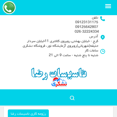
تلفن
09123131175
09125642807
026-32224334
آدرس
کرج - خیابان بهشتی روبروی کلانتری 11خیابان سردار
حنیفه(شهربانی)روبروی آزمایشگاه نور، فروشگاه تشکری
ساعات کار
شنبه تا پنج شنبه - ساعت 9 الی 21
رزومه کاری تاسیسات رضا