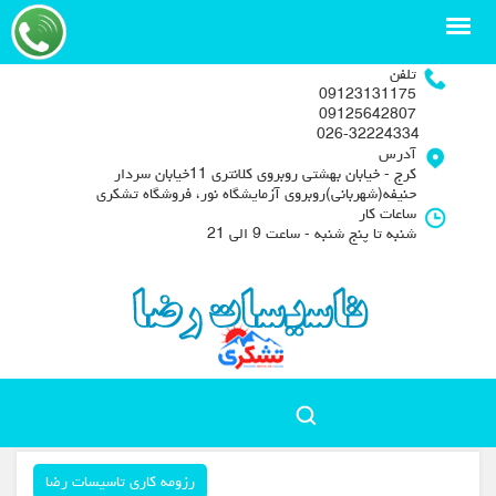
تلفن
09123131175
09125642807
026-32224334
آدرس
کرج - خیابان بهشتی روبروی کلانتری 11خیابان سردار
حنیفه(شهربانی)روبروی آزمایشگاه نور، فروشگاه تشکری
ساعات کار
شنبه تا پنج شنبه - ساعت 9 الی 21
رزومه کاری تاسیسات رضا