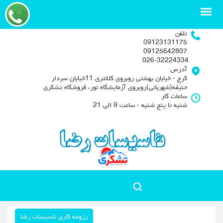
تلفن
09123131175
09125642807
026-32224334
آدرس
کرج - خیابان بهشتی روبروی کلانتری 11خیابان سردار
حنیفه(شهربانی)روبروی آزمایشگاه نور، فروشگاه تشکری
ساعات کار
شنبه تا پنج شنبه - ساعت 9 الی 21
رزومه کاری تاسیسات رضا