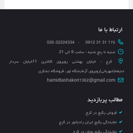
ارتباط با ما
175 31 31 0912 - 026-32224334
شنبه تا پنج شنبه - ساعت 9 الی 21
کرج - خیابان بهشتی روبروی کلانتری 11خیابان سردار
حنیفه(شهربانی)روبروی آزمایشگاه نور، فروشگاه تشکری
hamidtashakori1362@gmail.com
مطالب پربازدید
فروش پکیج در کرج
نمایندگی پکیج ایران رادیاتور در کرج
نمایندگی پکیج بوتان در کرج