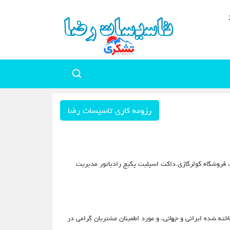
رزومه کاری تاسیسات رضا
ان سردار حنیفه (شهربانی) روبروی آزمایشگاه نور، فروشگاه کولرگازی.داکت اسپلیت پکیج رادیاتور مدیریت
 درخشان و دارای مجوز معتبر از برندهای شناخته شده ایرانی و جهانی، و مورد اطمینان مشتریان گرامی در