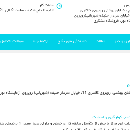
رس
ساعات کار
 - خیابان بهشتی روبروی کلانتری
شنبه تا پنج شنبه - ساعت 9 الی 21
11خیابان سردار حنیفه(شهربانی)روبروی
اه نور، فروشگاه تشکری
لری ویدیو
مقالات
نمایندگی های پکیج
ارتباط با ما
سوالات متداول
فروشگاه و تعمیرگاه مرکزی پکیج و کولرگازی آدرس : کرج - خیابان بهشتی، روبروی کلانتری 11، خیاب
نصب کولرگازی و اسپلیت
فروش ، تعمیر و نصب انواع برندهای پکیج ، کولر گازی و اسپیلت این مرکز با بیش از 25سال سابقه کار
د و از مشاوره رایگان خرید کولرگازی و پکیج
...