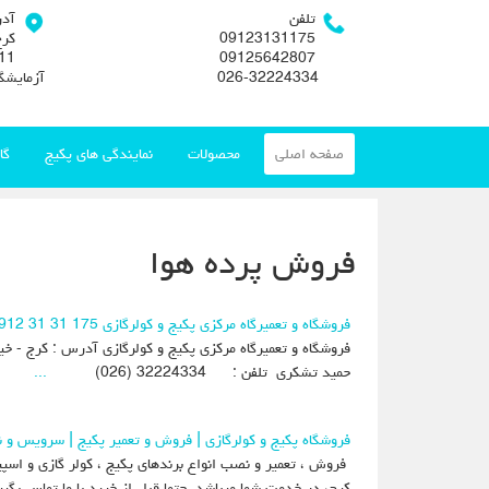
تلفن
آد
09123131175
کرج
09125642807
026-32224334
آزمایشگ
صفحه اصلی
محصولات
نمایندگی های پکیج
گا
فروش پرده هوا
فروشگاه و تعمیرگاه مرکزی پکیج و کولرگازی 175 31 31 0912
حمید تشکری تلفن : 32224334 (026)
...
فروشگاه پکیج و کولرگازی | فروش و تعمیر پکیج | سرویس و 
کرج، در خدمت شما میباشد. حتما قبل از خرید با ما تماس بگیر