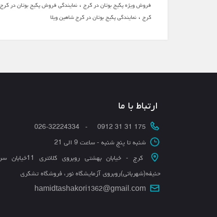
،
فروش ویژه پکیج بوتان در کرج
نمایندگی فروش پکیج بوتان در کرج
،
کرج
نمایندگی پکیج بوتان در کرج شاهین ویلا
ارتباط با ما
175 31 31 0912 - 026-32224334
شنبه تا پنج شنبه - ساعت 9 الی 21
کرج - خیابان بهشتی روبروی کلانتری 11
حنیفه(شهربانی)روبروی آزمایشگاه نور، فروشگاه تشکری
hamidtashakori1362@gmail.com