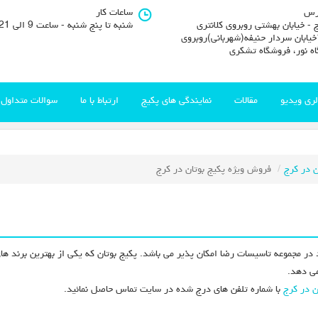
رس
ساعات کار
 - خیابان بهشتی روبروی کلانتری
شنبه تا پنج شنبه - ساعت 9 الی 21
11خیابان سردار حنیفه(شهربانی)روبروی
اه نور، فروشگاه تشکری
لری ویدیو
مقالات
نمایندگی های پکیج
ارتباط با ما
سوالات متداول
ن در کرج
فروش ویژه پکیج بوتان در کرج
در مجموعه تاسیسات رضا امکان پذیر می باشد. پکیج بوتان که یکی از بهترین برند های
می دهد.
ن در کرج
با شماره تلفن های درج شده در سایت تماس حاصل نمائید.