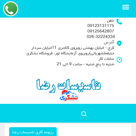
تلفن
09123131175
09125642807
026-32224334
آدرس
کرج - خیابان بهشتی روبروی کلانتری 11خیابان سردار
حنیفه(شهربانی)روبروی آزمایشگاه نور، فروشگاه تشکری
ساعات کار
شنبه تا پنج شنبه - ساعت 9 الی 21
رزومه کاری تاسیسات رضا