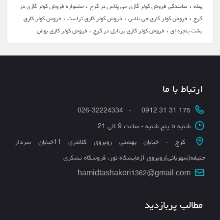
،
،
پنله
نمایندگی فروش کولر گازی جی پلاس در کرج
جشنواره فروش کولر گازی در
،
،
،
کرج
فروش کولر گازی جی پلاس
فروش کولر گازی تراست
فروش کولر گازی
،
،
پشت پنجره ای
فروش کولر گازی پرتابل در کرج
فروش کولر گازی بوش
ارتباط با ما
175 31 31 0912 - 026-32224334
شنبه تا پنج شنبه - ساعت 9 الی 21
کرج - خیابان بهشتی روبروی کلانتری 11خیابان سردار
حنیفه(شهربانی)روبروی آزمایشگاه نور، فروشگاه تشکری
hamidtashakori1362@gmail.com
مطالب پربازدید