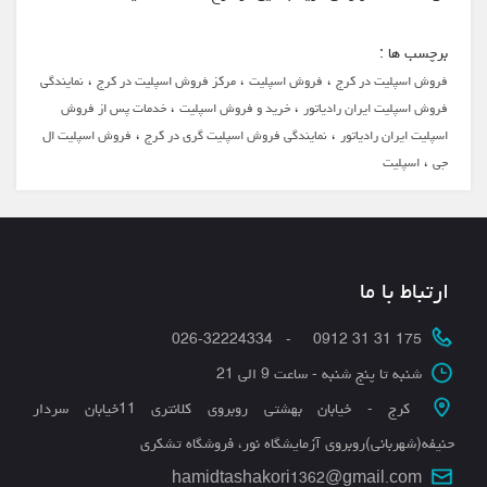
برچسب ها :
،
،
،
فروش اسپلیت در کرج
فروش اسپلیت
مرکز فروش اسپلیت در کرج
نمایندگی
،
،
فروش اسپلیت ایران رادیاتور
خرید و فروش اسپلیت
خدمات پس از فروش
،
،
اسپلیت ایران رادیاتور
نمایندگی فروش اسپلیت گری در کرج
فروش اسپلیت ال
،
جی
اسپلیت
ارتباط با ما
175 31 31 0912 - 026-32224334
شنبه تا پنج شنبه - ساعت 9 الی 21
کرج - خیابان بهشتی روبروی کلانتری 11خیابان سردار
حنیفه(شهربانی)روبروی آزمایشگاه نور، فروشگاه تشکری
hamidtashakori1362@gmail.com