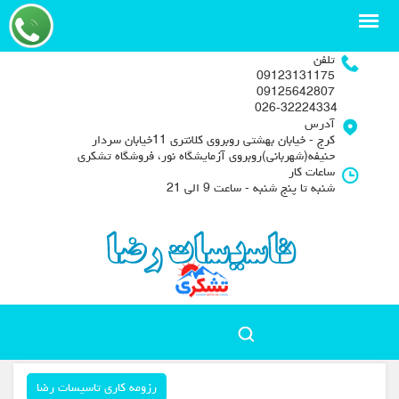
تلفن
09123131175
09125642807
026-32224334
آدرس
کرج - خیابان بهشتی روبروی کلانتری 11خیابان سردار
حنیفه(شهربانی)روبروی آزمایشگاه نور، فروشگاه تشکری
ساعات کار
شنبه تا پنج شنبه - ساعت 9 الی 21
رزومه کاری تاسیسات رضا