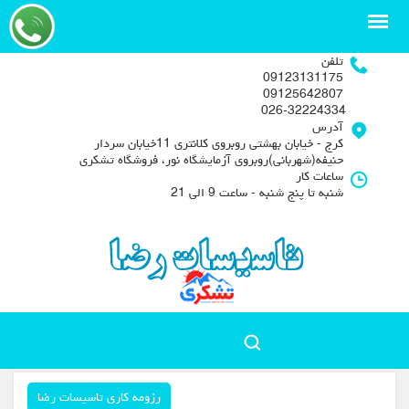
تلفن
09123131175
09125642807
026-32224334
آدرس
کرج - خیابان بهشتی روبروی کلانتری 11خیابان سردار
حنیفه(شهربانی)روبروی آزمایشگاه نور، فروشگاه تشکری
ساعات کار
شنبه تا پنج شنبه - ساعت 9 الی 21
رزومه کاری تاسیسات رضا