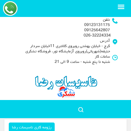
تلفن
09123131175
09125642807
026-32224334
آدرس
کرج - خیابان بهشتی روبروی کلانتری 11خیابان سردار
حنیفه(شهربانی)روبروی آزمایشگاه نور، فروشگاه تشکری
ساعات کار
شنبه تا پنج شنبه - ساعت 9 الی 21
رزومه کاری تاسیسات رضا