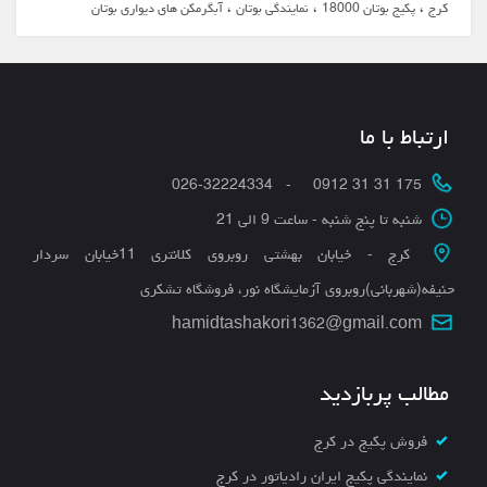
،
،
،
کرج
پکیج بوتان 18000
نمایندگی بوتان
آبگرمکن های دیواری بوتان
ارتباط با ما
175 31 31 0912 - 026-32224334
شنبه تا پنج شنبه - ساعت 9 الی 21
کرج - خیابان بهشتی روبروی کلانتری 11خیابان سردار
حنیفه(شهربانی)روبروی آزمایشگاه نور، فروشگاه تشکری
hamidtashakori1362@gmail.com
مطالب پربازدید
فروش پکیج در کرج
نمایندگی پکیج ایران رادیاتور در کرج