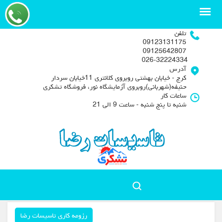
تلفن
09123131175
09125642807
026-32224334
آدرس
کرج - خیابان بهشتی روبروی کلانتری 11خیابان سردار
حنیفه(شهربانی)روبروی آزمایشگاه نور، فروشگاه تشکری
ساعات کار
شنبه تا پنج شنبه - ساعت 9 الی 21
رزومه کاری تاسیسات رضا