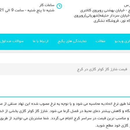
رس
ساعات کار
 - خیابان بهشتی روبروی کلانتری
شنبه تا پنج شنبه - ساعت 9 الی 21
11خیابان سردار حنیفه(شهربانی)روبروی
اه نور، فروشگاه تشکری
لری ویدیو
مقالات
نمایندگی های پکیج
ارتباط با ما
سوالات متداول
قیمت شارژ گاز کولر گازی در کرج
 طبق نرخ اتحادیه محاسبه می شود و با توجه به نرخ مصوب شده این نهاد صنفی از مشت
تگاه و کاهش بیشتر دمای محیط در فصل گرما می شود. شارژ گاز کولر گازی بخشی از خ
و مناسب ترین قیمت در سراسر کرج انجام می گردد. شما مشتریان می توانید از طریق 
ر گازی خود مطلع شوید.