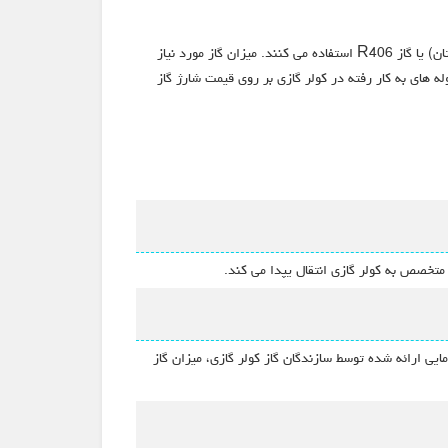
سیستم های تهویه مطبوع مانند کولر گازی، کولر ماشین، اسپلیت و داکت اسپلیت برای کاهش دما از گازهای فریونی مانند گاز R22 (کلرودیفلورومتان) یا گاز R406 استفاده می کنند. میزان گاز مورد نیاز
ه های به کار رفته در کولر گازی بر روی قیمت شارژ گاز
متخصص به کولر گازی انتقال یپدا می کند.
یی ارائه شده توسط سازندگان گاز کولر گازی، میزان گاز