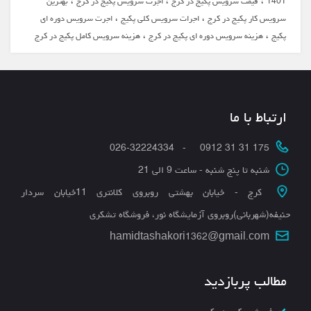
،
،
،
1401
قیمت سرویس پکیج در کرج
اجرت سرویس پکیج در کرج
بهترین
،
،
سرویس کار پکیج در کرج
اجرات سرویس کلی پکیج
اجرت سرویس دوره ای
،
،
پکیج
هزینه سرویس دوره ای پکیج در کرج
هزینه سرویس کامل پکیج در کرج
ارتباط با ما
175 31 31 0912 - 026-32224334
شنبه تا پنج شنبه - ساعت 9 الی 21
کرج - خیابان بهشتی روبروی کلانتری 11خیابان سردار
حنیفه(شهربانی)روبروی آزمایشگاه نور، فروشگاه تشکری
hamidtashakori1362@gmail.com
مطالب پربازدید