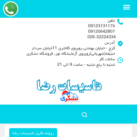
تلفن
09123131175
09125642807
026-32224334
آدرس
کرج - خیابان بهشتی روبروی کلانتری 11خیابان سردار
حنیفه(شهربانی)روبروی آزمایشگاه نور، فروشگاه تشکری
ساعات کار
شنبه تا پنج شنبه - ساعت 9 الی 21
رزومه کاری تاسیسات رضا