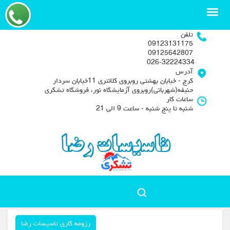
تلفن
09123131175
09125642807
026-32224334
آدرس
کرج - خیابان بهشتی روبروی کلانتری 11خیابان سردار
حنیفه(شهربانی)روبروی آزمایشگاه نور، فروشگاه تشکری
ساعات کار
شنبه تا پنج شنبه - ساعت 9 الی 21
رزومه کاری تاسیسات رضا