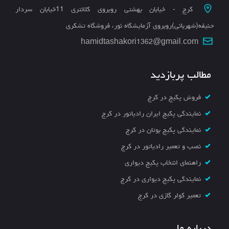
کرج - خیابان بهشتی روبروی کلانتری 11خیابان سردار
حنیفه(شهربانی)روبروی آزمایشگاه نور، فروشگاه تشکری
hamidtashakori1362@gmail.com
مطالب پربازدید
فروش پکیج در کرج
نمایندگی پکیج ایران رادیاتور در کرج
نمایندگی پکیج بوتان در کرج
نصب و تعمیر رادیاتور در کرج
راهنمای انتخاب پکیج دیواری
نمایندگی پکیج دیواری در کرج
تعمیر کولر گازی در کرج
درباره ما