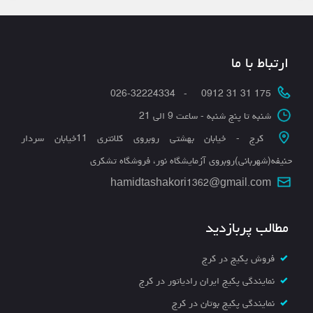
ارتباط با ما
175 31 31 0912 - 026-32224334
شنبه تا پنج شنبه - ساعت 9 الی 21
کرج - خیابان بهشتی روبروی کلانتری 11خیابان سردار
حنیفه(شهربانی)روبروی آزمایشگاه نور، فروشگاه تشکری
hamidtashakori1362@gmail.com
مطالب پربازدید
فروش پکیج در کرج
نمایندگی پکیج ایران رادیاتور در کرج
نمایندگی پکیج بوتان در کرج