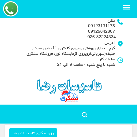
تلفن
09123131175
09125642807
026-32224334
آدرس
کرج - خیابان بهشتی روبروی کلانتری 11خیابان سردار
حنیفه(شهربانی)روبروی آزمایشگاه نور، فروشگاه تشکری
ساعات کار
شنبه تا پنج شنبه - ساعت 9 الی 21
رزومه کاری تاسیسات رضا