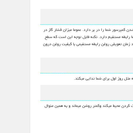
دن کمپرسور شما را در بر دارد. عموما میزان فشار گاز در
ین 50 تا 65 psi که این میزان به میزان مازاد لوله کشی شما رابطه مستقیم دارد. نکته قابل توجه این است که سطح
رد دستگاه به عدد بین 500 الی 1000 ساعت رسید روغن را تعویض کنید زمان تعویض روغن رابطه مستقیمی با کیفیت روغن درون
 مثل روز اول برای شما تدایی میکند.
کردن محیط میکند وکمتر روشن میماند و به همین منوال