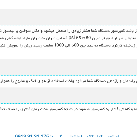
مجاز باشد کمپرسور دستگاه شما فشار زیادی را متحمل میشود وامکان سوختن یا نیمسوز ش
کولر های گازی اینورتر مابین 110 تا 150 psi ودستگاه های معمولی غیر از اینورتر ماب
روغن داخل کمپرسور را حتما به صورت روزانه بررسی کنید و زمانیکه کارک
 راندمان و بازدهی دستگاه شما میشود ولذت استفاده از هوای خنک و مطبوع را همواره
اه و کاهش فشار به کمپرسور میشود در نتیجه کمپرسور مدت زمان کمتری را صرف خنک 
برای تعمیر کولر گازی با ما تماس بگیرید: 175 31 31 0912