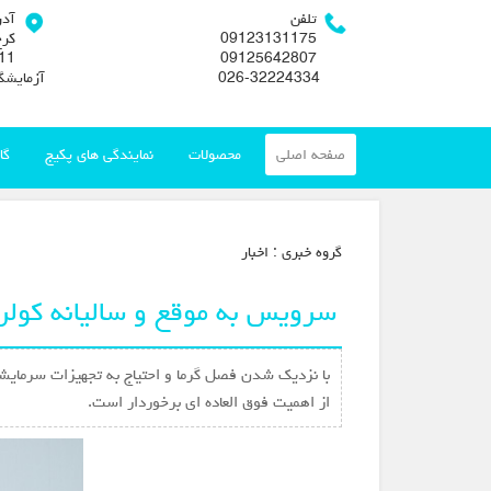
تلفن
آد
09123131175
کرج
09125642807
026-32224334
آزمایشگ
صفحه اصلی
محصولات
نمایندگی های پکیج
گا
گروه خبري :
اخبار
سرویس به موقع و سالیانه کولر
با نزدیک شدن فصل گرما و احتیاج به تجهیزات سرمایشی
از اهمیت فوق العاده ای برخوردار است.