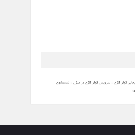
،
،
جایی کولر گازی
سرویس کولر گازی در منزل
شستشوی
ی