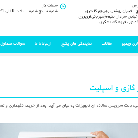
رس
ساعات کار
 - خیابان بهشتی روبروی کلانتری
شنبه تا پنج شنبه - ساعت 9 الی 21
11خیابان سردار حنیفه(شهربانی)روبروی
اه نور، فروشگاه تشکری
لری ویدیو
مقالات
نمایندگی های پکیج
ارتباط با ما
سوالات متداول
 گازی و اسپلیت
، بحث سرویس سالانه ان تجهیزات به میان می آید. بعد از خرید، نگهداری و تعم