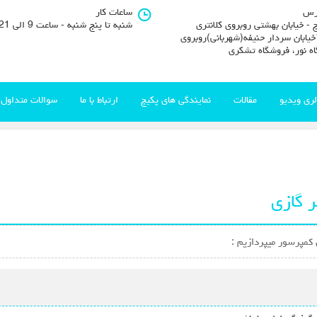
رس
ساعات کار
 - خیابان بهشتی روبروی کلانتری
شنبه تا پنج شنبه - ساعت 9 الی 21
11خیابان سردار حنیفه(شهربانی)روبروی
اه نور، فروشگاه تشکری
لری ویدیو
مقالات
نمایندگی های پکیج
ارتباط با ما
سوالات متداول
 گازی
 کمپرسور میپردازیم :