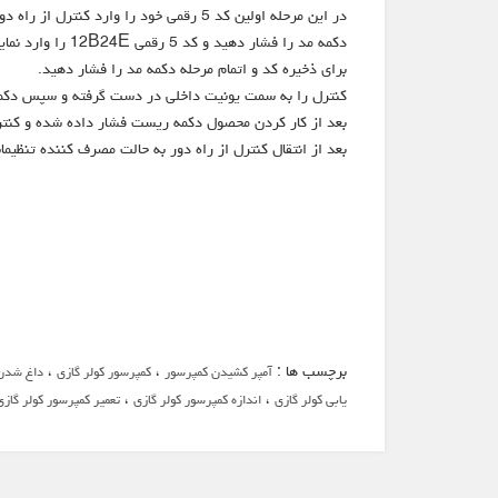
در این مرحله اولین کد 5 رقمی خود را وارد کنترل از راه دور کنید ( 0A5617 )
دکمه مد را فشار دهید و کد 5 رقمی 12B24E را وارد نمایید ( در صورتیکه بعد از فشار دادن دکمه مد صفحه نمایشگر تغییر نکرد مرحله قبل را تکرار نمایید )
برای ذخیره کد و اتمام مرحله دکمه مد را فشار دهید.
کنترل را به سمت یونیت داخلی در دست گرفته و سپس دکمه
بعد از کار کردن محصول دکمه ریست فشار داده شده و کنترل
بعد از انتقال کنترل از راه دور به حالت مصرف کننده تنظیم
برچسب ها :
،
،
آمپر کشیدن کمپرسور
کمپرسور کولر گازی
داغ شدن 
،
،
یابی کولر گازی
اندازه کمپرسور کولر گازی
تعمیر کمپرسور کولر گازی