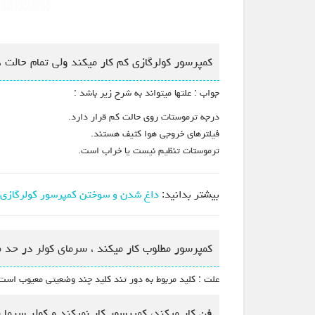
کمپرسور کولرگازی کم کار میکند ولی تمام حالت ه
جواب : علتها میتواند به شرح زیر باشد :
درجه ترموستات روی حالت کم قرار دارد.
فیلترهای خروجی هوا کثیف هستند.
ترموستات تنظیم نیست یا خراب است.
بیشتر بدانید:
داغ شدن و سوختن کمپرسور کولرگازی
کمپرسور مطلوب کار میکند ، سرمای کولر در حد م
علت : کلید مربوط به دور تند کلید چند وضعیتی معیوب است ی
فن کار میکند، کمپرسور کار نمیکند و کولر سرما