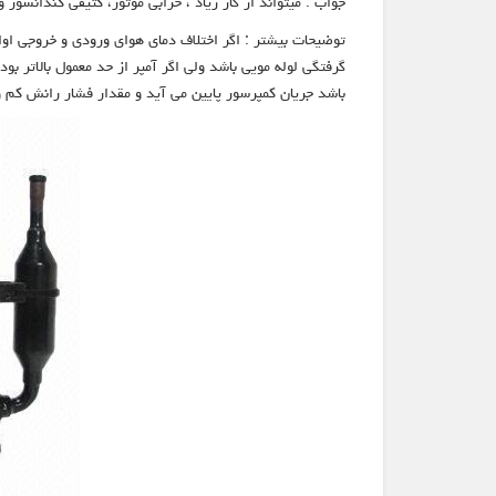
جواب : میتواند از گاز زیاد ، خرابی موتور، کثیفی کندانسور و
توضیحات بیشتر : اگر اختلاف دمای هوای ورودی و خروجی اواپر
گرفتگی لوله مویی باشد ولی اگر آمپر از حد معمول بالاتر ب
باشد جریان کمپرسور پایین می آید و مقدار فشار رانش کم و فشار مکش زیاد میشود. اگر شیربرقی 4 راهه خراب شود و 4