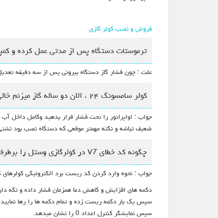
فروش و نصب کولر گازی
ترموستات دستگاه پس از مدتی عمل کرده و کمپ
علت : چون فشار گاز دستگاه بیرونی پس از سه دقیقه تعدیل
کولر سامسونگ ۲۴ ، الان دو ساله گاز میزنم خالی میکنه ، کمپرسور رو فشار زدم سالمه، ولی فشار با لوله داخلی رو خیلی ریز خالی کرده است ، دلیل چه میتواند باشد؟
جواب : اواپراتور را تحت فشار قرار بدهید وکامل داخل آب 
ضعیف نباشه و نکته مهمتر موقعی که دستگاه نصب بود نشتی
چگونه کد خطای v7 در کولرگازی وستل را برطرف نماییم؟
جواب : نحوه وارد کردن کد ریست برد الکترونیکی کولرهای گ
دکمه های افزایش و کاهش دما همزمان فشار داده و نگه دار
سپس یک بار دکمه ریست زده و تمام دکمه ها را رها نمایید.
سپس نمایشگر کنترل اعداد 0 را نشان میدهد.