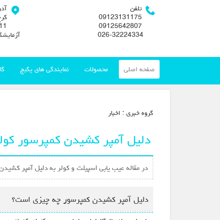
تلفن
آد
09123131175
کرج
09125642807
026-32224334
آزمایشگ
صفحه اصلی
محصولات
نمایندگی های پکیج
گا
گروه خبري :
اخبار
دلیل آمپر کشیدن کمپرسور کولر
در مقاله عیب یابی اسپیلت و کولر به دلیل آمپر کشیدن
دلیل آمپر کشیدن کمپرسور چه چیزی است؟