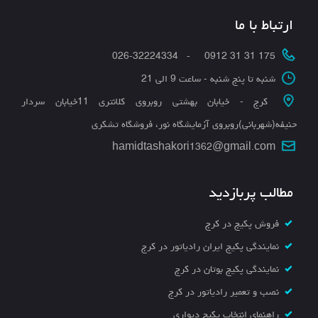
ارتباط با ما
175 31 31 0912 - 026-32224334
شنبه تا پنج شنبه - ساعت 9 الی 21
کرج - خیابان بهشتی روبروی کلانتری 11خیابان سردار
حنیفه(شهربانی)روبروی آزمایشگاه نور، فروشگاه تشکری
hamidtashakori1362@gmail.com
مطالب پربازدید
فروش پکیج در کرج
نمایندگی پکیج ایران رادیاتور در کرج
نمایندگی پکیج بوتان در کرج
نصب و تعمیر رادیاتور در کرج
راهنمای انتخاب پکیج دیواری