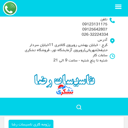
تلفن
09123131175
09125642807
026-32224334
آدرس
کرج - خیابان بهشتی روبروی کلانتری 11خیابان سردار
حنیفه(شهربانی)روبروی آزمایشگاه نور، فروشگاه تشکری
ساعات کار
شنبه تا پنج شنبه - ساعت 9 الی 21
رزومه کاری تاسیسات رضا