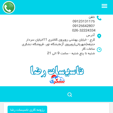
تلفن
09123131175
09125642807
026-32224334
آدرس
کرج - خیابان بهشتی روبروی کلانتری 11خیابان سردار
حنیفه(شهربانی)روبروی آزمایشگاه نور، فروشگاه تشکری
ساعات کار
شنبه تا پنج شنبه - ساعت 9 الی 21
رزومه کاری تاسیسات رضا