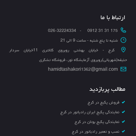
ارتباط با ما
175 31 31 0912 - 026-32224334
شنبه تا پنج شنبه - ساعت 9 الی 21
کرج - خیابان بهشتی روبروی کلانتری 11خیابان سردار
حنیفه(شهربانی)روبروی آزمایشگاه نور، فروشگاه تشکری
hamidtashakori1362@gmail.com
مطالب پربازدید
فروش پکیج در کرج
نمایندگی پکیج ایران رادیاتور در کرج
نمایندگی پکیج بوتان در کرج
نصب و تعمیر رادیاتور در کرج