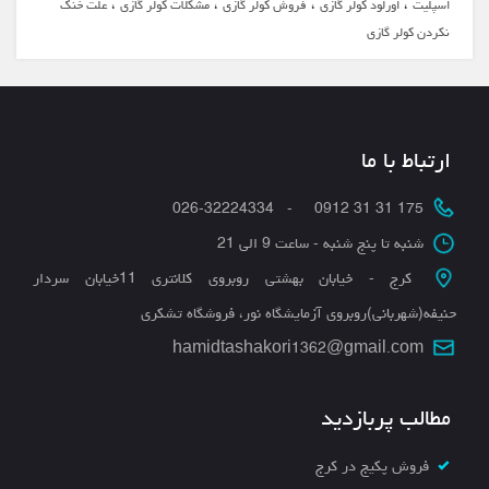
،
،
،
،
اسپلیت
اورلود کولر گازی
فروش کولر گازی
مشکلات کولر گازی
علت خنک
نکردن کولر گازی
ﻋﻴﺐ ﻳﺎﺑﻲ سیستم تهویه مطبوع کولر گازی، اسپیلت و غیره ﭘﻴﺪﺍ ﻛﺮﺩ؛ ﺑﻨﺎﺑﺮﺍﻳﻦ ﺑﺨﺶ ﻣﻬﻤﻲ ﺍﺯ ﻛﺎﺭ ﻋﻴﺐ ﻳﺎﺑﻲ ﻣﺮﺑﻮﻁ ﺑﻪ ﺗﺠﺮﺑﻪ ﺍﻓﺮﺍﺩ ﻭ ﺭﻭﺷﻬﺎﻱ ﺧﺎﺻﻲ است.
عیب یابی کولر گازی اینورتر
کد های عیب یابی کولر گازی اجنرال
عیب یابی اسپیلت و کولر گازی، سرویس انواع کولرهای گازی و اسپلیت در تهران و البرز با ضمانت تعمیر دوباره و رایگان در صورت خرابی در البرز
ارتباط با ما
175 31 31 0912 - 026-32224334
شنبه تا پنج شنبه - ساعت 9 الی 21
کرج - خیابان بهشتی روبروی کلانتری 11خیابان سردار
حنیفه(شهربانی)روبروی آزمایشگاه نور، فروشگاه تشکری
hamidtashakori1362@gmail.com
مطالب پربازدید
فروش پکیج در کرج