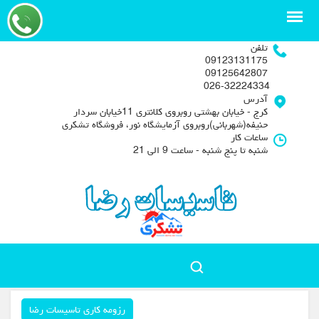
تلفن
09123131175
09125642807
026-32224334
آدرس
کرج - خیابان بهشتی روبروی کلانتری 11خیابان سردار
حنیفه(شهربانی)روبروی آزمایشگاه نور، فروشگاه تشکری
ساعات کار
شنبه تا پنج شنبه - ساعت 9 الی 21
رزومه کاری تاسیسات رضا