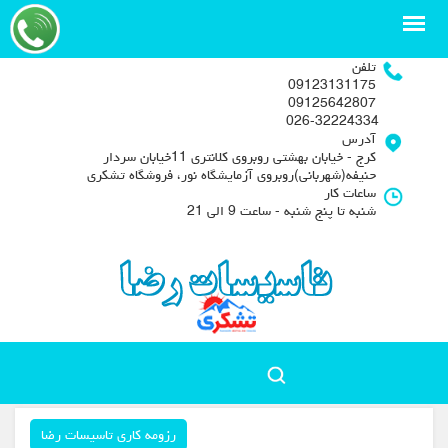
تلفن
09123131175
09125642807
026-32224334
آدرس
کرج - خیابان بهشتی روبروی کلانتری 11خیابان سردار
حنیفه(شهربانی)روبروی آزمایشگاه نور، فروشگاه تشکری
ساعات کار
شنبه تا پنج شنبه - ساعت 9 الی 21
رزومه کاری تاسیسات رضا