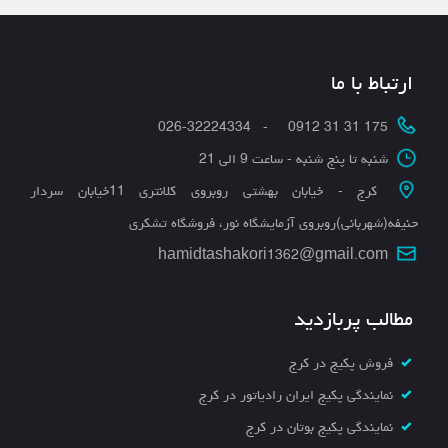
ارتباط با ما
175 31 31 0912 - 026-32224334
شنبه تا پنج شنبه - ساعت 9 الی 21
کرج - خیابان بهشتی روبروی کلانتری 11خیابان سردار
حنیفه(شهربانی)روبروی آزمایشگاه نور، فروشگاه تشکری
hamidtashakori1362@gmail.com
مطالب پربازدید
فروش پکیج در کرج
نمایندگی پکیج ایران رادیاتور در کرج
نمایندگی پکیج بوتان در کرج