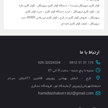
،
،
کولر گازی تروپیکال چیست؟
دستگاه کولر گازی تروپیکال
کولر گازی حاره
،
،
،
ای
کولر گازی تروپیکال
خرید دستگاه کولر گازی
خرید کولر گازی
،
،
پروتیکال
فروش کولر گازی در کرج
کولر گازی جی پلاس 30000 سرد
،
تروپیکال
قیمت کولر گازی حاره ای
ارتباط با ما
175 31 31 0912 - 026-32224334
شنبه تا پنج شنبه - ساعت 9 الی 21
کرج - خیابان بهشتی روبروی کلانتری 11خیابان سردار
حنیفه(شهربانی)روبروی آزمایشگاه نور، فروشگاه تشکری
hamidtashakori1362@gmail.com