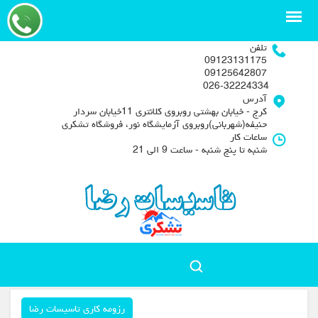
تلفن
09123131175
09125642807
026-32224334
آدرس
کرج - خیابان بهشتی روبروی کلانتری 11خیابان سردار
حنیفه(شهربانی)روبروی آزمایشگاه نور، فروشگاه تشکری
ساعات کار
شنبه تا پنج شنبه - ساعت 9 الی 21
رزومه کاری تاسیسات رضا