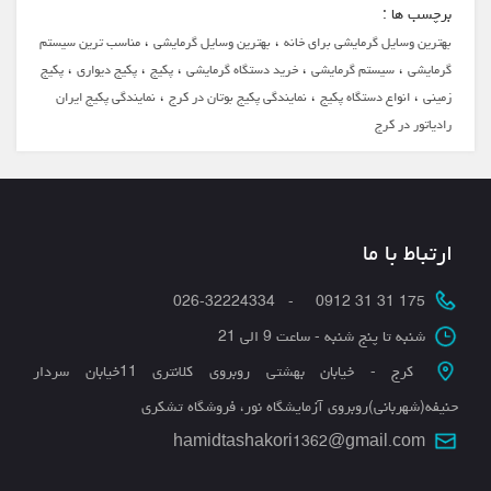
برچسب ها :
،
،
بهترین وسایل گرمایشی برای خانه
بهترین وسایل گرمایشی
مناسب ترین سیستم
،
،
،
،
،
گرمایشی
سیستم گرمایشی
خرید دستگاه گرمایشی
پکیج
پکیج دیواری
پکیج
،
،
،
زمینی
انواع دستگاه پکیج
نمایندگی پکیج بوتان در کرج
نمایندگی پکیج ایران
رادیاتور در کرج
ارتباط با ما
175 31 31 0912 - 026-32224334
شنبه تا پنج شنبه - ساعت 9 الی 21
کرج - خیابان بهشتی روبروی کلانتری 11خیابان سردار
حنیفه(شهربانی)روبروی آزمایشگاه نور، فروشگاه تشکری
hamidtashakori1362@gmail.com