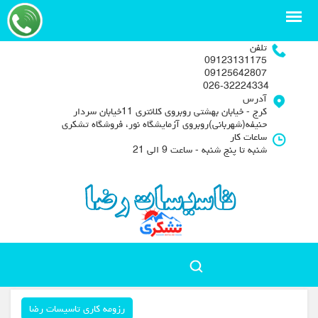
تلفن
09123131175
09125642807
026-32224334
آدرس
کرج - خیابان بهشتی روبروی کلانتری 11خیابان سردار
حنیفه(شهربانی)روبروی آزمایشگاه نور، فروشگاه تشکری
ساعات کار
شنبه تا پنج شنبه - ساعت 9 الی 21
رزومه کاری تاسیسات رضا