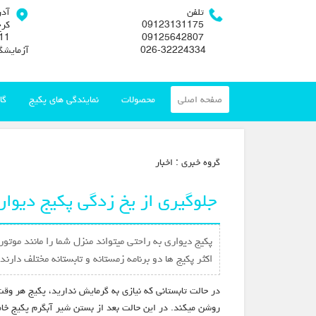
تلفن
آد
09123131175
کرج
09125642807
026-32224334
آزمایشگ
صفحه اصلی
محصولات
نمایندگی های پکیج
گا
گروه خبري :
اخبار
جلوگیری از یخ زدگی پکیج دیوار
پکیج دیواری به راحتی میتواند منزل شما را مانند مو
اکثر پکیج ها دو برنامه زمستانه و تابستانه مختلف دارند.
در حالت تابستانی که نیازی به گرمایش ندارید، پکیج هر و
روشن میکند. در این حالت بعد از بستن شیر آبگرم پکیج خا