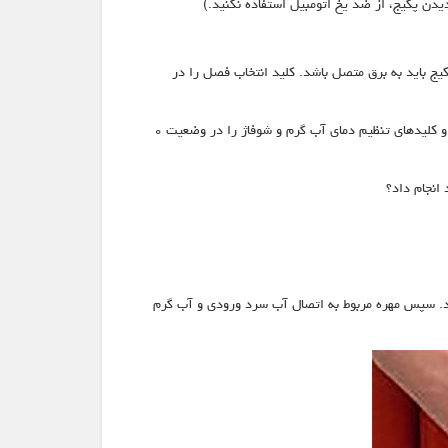
دن پکیج، از ضد یخ اتومبیل استفاده نکنید.)
 طوری که عقربه فشار دستگاه بین ۱ تا ۱٫۵ بار قرار بگیرد. در این حالت پکیج باید به برق متصل باشد. کلید انتخاب فصل را در
در دستگاه های آنالوگ (B,M,E) : شیر گاز دستگاه باز باشد. عقربه فشار دستگاه را بین ۱ تا۱٫۵ بار تنظیم کنید. کلید روشن خاموش را در روشن و کلیدهای تنظیم دمای آب گرم و شوفاژ را در وضعیت ۰
ئید. سپس مهره مربوط به اتصال آب سرد ورودی و آب گرم