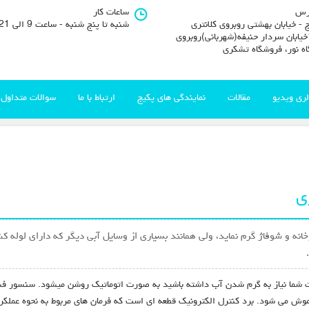
رس
ساعات کار
 - خیابان بهشتی روبروی کلانتری
شنبه تا پنج شنبه - ساعت 9 الی 21
11خیابان سردار حنیفه(شهربانی)روبروی
اه نور، فروشگاه تشکری
لری ویدیو
مقالات
نمایندگی های پکیج
ارتباط با ما
سوالات متداول
ی
تورخانه و شوفاژ گرم نماید، ولی همانند بسیاری از وسایل آبی دیگر که دارای ل
قت شما نیاز به گرم شدن آب داشته باشید به صورت اتوماتیک روشن میشود. سنسور فش
موش می شود. برد کنترل الکترونیک قطعه ای است که فرمان های مربوط به نحوه عمل