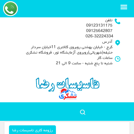
تلفن
09123131175
09125642807
026-32224334
آدرس
کرج - خیابان بهشتی روبروی کلانتری 11خیابان سردار
حنیفه(شهربانی)روبروی آزمایشگاه نور، فروشگاه تشکری
ساعات کار
شنبه تا پنج شنبه - ساعت 9 الی 21
رزومه کاری تاسیسات رضا