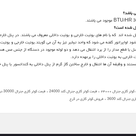
ی باشد؟
یل شده است؟
 شده اند که با نام های یونیت خارجی و یونیت داخلی معروف می باشند. در پنل خارجی
 اواپراتور گفته می شود که واحد تبخیر نیز به آن می گویند.یونیت خارجی و یونیت 
ا قطع مدار را از برد انتقال می دهد و دو لوله موجود در دستگاه از جنس مس هستن
ت خارجی به یونیت داخلی را برعهده دارد.
تند و وظیفه آن ها انتقال و خارج ساختن گاز گرم از پنل داخلی به کندانسور یا پنل 
،
،
ولر گازی جنرال ۲۴۰۰۰
قیمت کولر گازی جنرال گلد 24000
قیمت کولر گازی جنرال 30000 در کرج
،
 جنرال گلد 3600
فروش کولر گازی در کرج