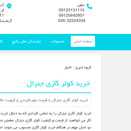
تلفن
آد
09123131175
کرج
09125642807
026-32224334
آزمایشگ
صفحه اصلی
محصولات
نمایندگی های پکیج
گا
گروه خبري :
اخبار
خرید کولر گازی جنرال
خرید کولر گازی جنرال با قیمت باورنکردنی و کیفیت عال
خرید کولر گازی جنرال را به تمامی افرادی که به دنبال خری
اگر می خواهید از قیمت و کیفیت کولر گازی جنرال مطمئن شو
دو اصل مهم در هنگام خرید کولر گازی محسوب می شوند اطم