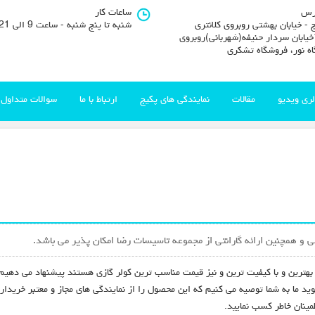
رس
ساعات کار
 - خیابان بهشتی روبروی کلانتری
شنبه تا پنج شنبه - ساعت 9 الی 21
11خیابان سردار حنیفه(شهربانی)روبروی
اه نور، فروشگاه تشکری
لری ویدیو
مقالات
نمایندگی های پکیج
ارتباط با ما
سوالات متداول
ی و همچنین ارائه گارانتی از مجموعه تاسیسات رضا امکان پذیر می باشد.
د بهترین و با کیفیت ترین و نیز قیمت مناسب ترین کولر گازی هستند پیشنهاد می دهیم
ید ما به شما توصیه می کنیم که این محصول را از نمایندگی های مجاز و معتبر خریدا
ینان خاطر کسب نمایید.