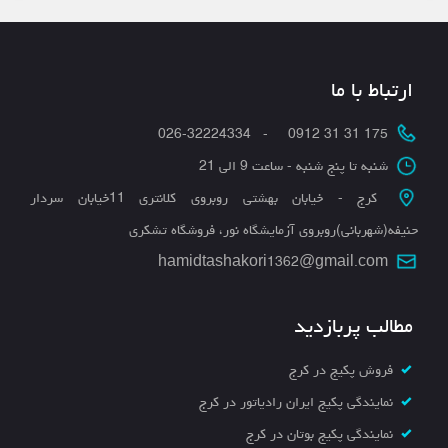
ارتباط با ما
175 31 31 0912 - 026-32224334
شنبه تا پنج شنبه - ساعت 9 الی 21
کرج - خیابان بهشتی روبروی کلانتری 11خیابان سردار
حنیفه(شهربانی)روبروی آزمایشگاه نور، فروشگاه تشکری
hamidtashakori1362@gmail.com
مطالب پربازدید
فروش پکیج در کرج
نمایندگی پکیج ایران رادیاتور در کرج
نمایندگی پکیج بوتان در کرج