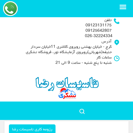
تلفن
09123131175
09125642807
026-32224334
آدرس
کرج - خیابان بهشتی روبروی کلانتری 11خیابان سردار
حنیفه(شهربانی)روبروی آزمایشگاه نور، فروشگاه تشکری
ساعات کار
شنبه تا پنج شنبه - ساعت 9 الی 21
رزومه کاری تاسیسات رضا