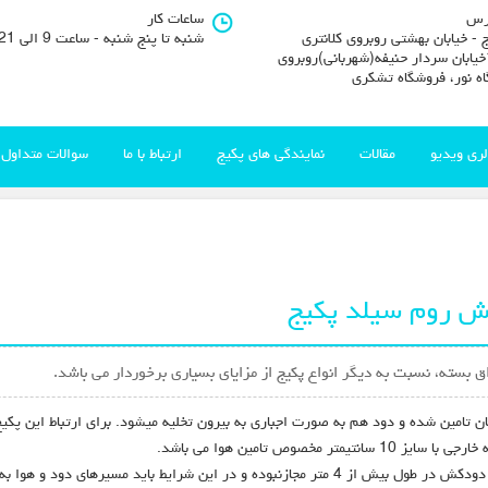
رس
ساعات کار
 - خیابان بهشتی روبروی کلانتری
شنبه تا پنج شنبه - ساعت 9 الی 21
11خیابان سردار حنیفه(شهربانی)روبروی
اه نور، فروشگاه تشکری
لری ویدیو
مقالات
نمایندگی های پکیج
ارتباط با ما
سوالات متداول
ش روم سیلد پکیج
اق بسته، نسبت به دیگر انواع پکیج از مزایای بسیاری برخوردار می باشد.
ن تامین شده و دود هم به صورت اجباری به بیرون تخلیه میشود. برای ارتباط این پکی
باتوجه به مارک های مختلف پکیج، معمولا به کارگیری این نوع دودکش در طول بیش از 4 متر مجازنبوده 