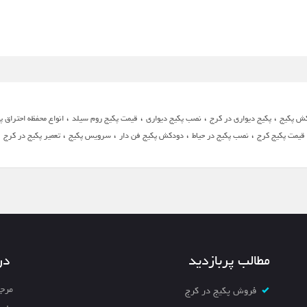
،
،
،
،
ش پکیج
پکیج دیواری در کرج
نصب پکیج دیواری
قیمت پکیج روم سیلد
انواع محفظه احتراق پ
،
،
،
،
،
قیمت پکیج کرج
نصب پکیج در حیاط
دودکش پکیج فن دار
سرویس پکیج
تعمیر پکیج در کرج
مطالب پربازدید
در
مرجع
فروش پکیج در کرج