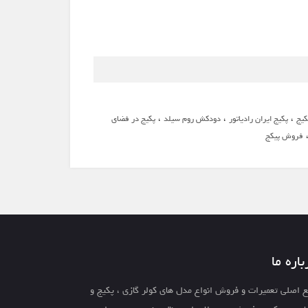
،
،
،
کیج
پکیج ایران رادیاتور
دودکش روم سیلد
پکیج در فضای
فروش پیکج
باره ما
 اصلی تعمیرات و فروش انواع مدل های کولر گازی ، پکیج و