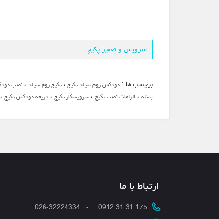
سرویس و تعمیر پکیج
برچسب ها :
،
،
دودکش روم سیلد پکیج
پکیج روم سیلد
نصب دودک
،
،
،
،
بسته
الزامات نصب پکیج
سرویسکار پکیج
دریچه دودکش پکیج
ارتباط با ما
175 31 31 0912 - 026-32224334