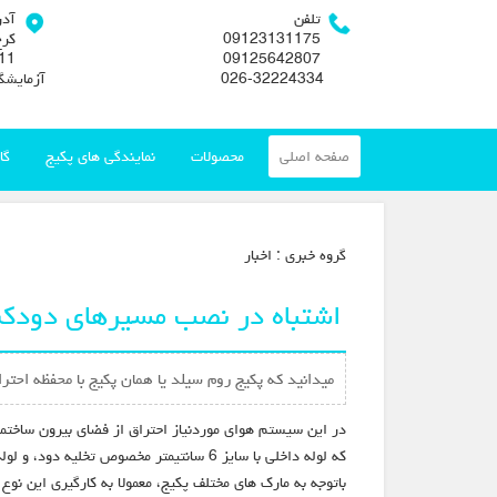
تلفن
آد
09123131175
کرج
09125642807
026-32224334
آزمایشگ
صفحه اصلی
محصولات
نمایندگی های پکیج
گا
گروه خبري :
اخبار
اشتباه در نصب مسیرهای دودک
میدانید که پکیج روم سیلد یا همان پکیج با محفظه احتر
در این سیستم هوای موردنیاز احتراق از فضای بیرون ساختما
که لوله داخلی با سایز 6 سانتیمتر مخصوص تخلیه دود، و لوله خارجی با سایز 10 سانتیمتر مخصوص تامین هوا می باشد.