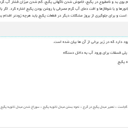
ام بوی بد و نامطبوع در پکیج، خاموش شدن ناگهانی پکیج، کم شدن میزان فشار آب گرم 
تورها و یا شوفاژها و افت دمای آب گرم مصرفی با روشن بودن پکیج اشاره کرد. اگر با 
ست و برای جلوگیری از بروز مشکلات دیگر در قطعات پکیج باید هرچه زودتر اقدام به 
جود دارد که در زیر برخی از آن ها بیان شده است.
لی فسفات برای ورود آب به داخل دستگاه
ه پکیج
،
،
،
،
ج کجاست
تعمیر مبدل پکیج در کرج
نحوه بستن مبدل ثانویه پکیج
سوراخ شدن مبدل ثانویه پکیج