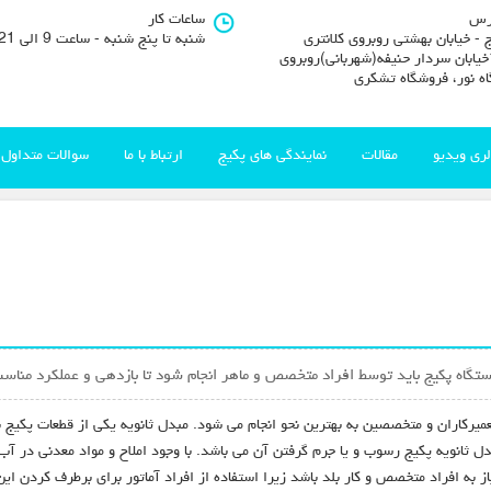
رس
ساعات کار
 - خیابان بهشتی روبروی کلانتری
شنبه تا پنج شنبه - ساعت 9 الی 21
11خیابان سردار حنیفه(شهربانی)روبروی
اه نور، فروشگاه تشکری
لری ویدیو
مقالات
نمایندگی های پکیج
ارتباط با ما
سوالات متداول
ستگاه پکیج باید توسط افراد متخصص و ماهر انجام شود تا بازدهی و عملکرد مناسب
عمیرکاران و متخصصین به بهترین نحو انجام می شود. مبدل ثانویه یکی از قطعات پکی
 ثانویه پکیج رسوب و یا جرم گرفتن آن می باشد. با وجود املاح و مواد معدنی در آب
به افراد متخصص و کار بلد باشد زیرا استفاده از افراد آماتور برای برطرف کردن ا