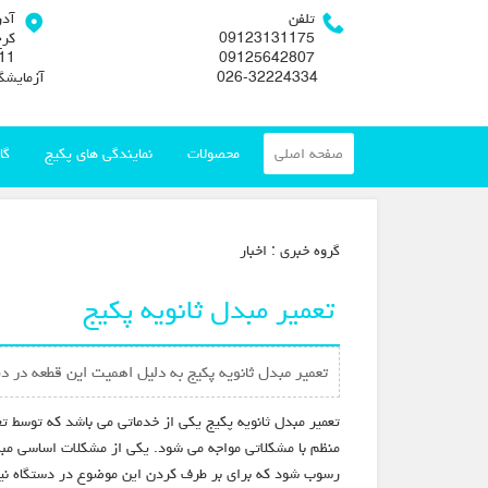
تلفن
آد
09123131175
کرج
09125642807
026-32224334
آزمایشگ
صفحه اصلی
محصولات
نمایندگی های پکیج
گا
گروه خبري :
اخبار
تعمیر مبدل ثانویه پکیج
تعمیر مبدل ثانویه پکیج به دلیل اهمیت این قطعه در د
تعمیر مبدل ثانویه پکیج یکی از خدماتی می باشد که توسط ت
منظم با مشکلاتی مواجه می شود. یکی از مشکلات اساسی مبدل
رسوب شود که برای بر طرف کردن این موضوع در دستگاه نیاز 