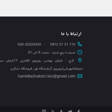
ارتباط با ما
175 31 31 0912 - 026-32224334
شنبه تا پنج شنبه - ساعت 9 الی 21
کرج - خیابان بهشتی روبروی کلانتری 11
حنیفه(شهربانی)روبروی آزمایشگاه نور، فروشگاه تشکری
hamidtashakori1362@gmail.com