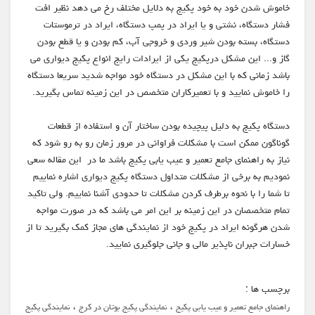
خاموش شدن خود به خود پکیج به دلایل مختلف رخ می دهد نظیر افت
فشار دستگاه، نشتی و یا ایراد در پمپ دستگاه، ایراد در ترموستات
دستگاه، بسته بودن شیر وردی و خروجی آب، کم بودن و یا قطع بودن
گاز و... این مشکل درپکیج یکی از ایرادات رایج انواع پکیج دیواری می
باشد زمانی که با این مشکل در دستگاه خود مواجه شدید سریعا دستگاه
را خاموش نمایید و با تعمیرکاران متخصص در این زمینه تماس بگیرید.
دستگاه پکیج به دلیل پیچیده بودن ساختار آن و استفاده از قطعات
گوناگون ممکن است با مشکلات فراوانی در مرور زمان رو به رو شود که
نیاز به راهنمای جامع تعمیر و عیب یابی پکیج باشد ما در این مقاله سعی
نمودیم به برخی از مشکلات متداول دستگاه پکیج دیواری اشاره نماییم
تا شما را با نحوه برطرف کردن مشکلات تا حدودی آشنا نماییم. ولی تاکید
تمام متخصصان در این زمینه بر این امر می باشد که در صورت مواجه
شدن هرگونه ایراد در پکیج خود از نمایندگی های مجاز کمک بگیرید تا از
خسارات جبران ناپذیر مالی و جانی جلوگیری نمایید.
برچسب ها :
،
،
راهنمای جامع تعمیر و عیب یابی پکیج
نمایندگی پکیج بوتان در کرج
نمایندگی پکیج