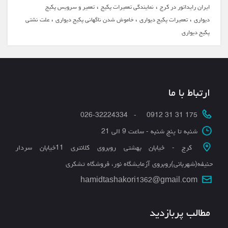
،
،
ایران رایداتور در کرج
نمایندگی تعمیرات پکیج
تعمیر و سرویس پکیج
،
،
،
دیواری
تعمیرات پکیج دیواری
خاموش شدن ناگهانی پکیج دیواری
علت نشتی
پکیج دیواری
ارتباط با ما
175 31 31 0912 - 026-32224334
شنبه تا پنج شنبه - ساعت 9 الی 21
کرج - خیابان بهشتی روبروی کلانتری 11خیابان سردار
حنیفه(شهربانی)روبروی آزمایشگاه نور، فروشگاه تشکری
hamidtashakori1362@gmail.com
مطالب پربازدید