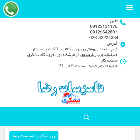
تلفن
09123131175
09125642807
026-32224334
آدرس
کرج - خیابان بهشتی روبروی کلانتری 11خیابان سردار
حنیفه(شهربانی)روبروی آزمایشگاه نور، فروشگاه تشکری
ساعات کار
شنبه تا پنج شنبه - ساعت 9 الی 21
رزومه کاری تاسیسات رضا