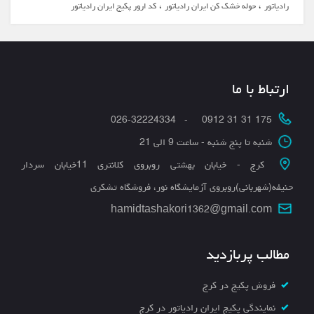
،
،
رادیاتور
حوله خشک کن ایران رادیاتور
کد ارور پکیج ایران رادیاتور
ارتباط با ما
175 31 31 0912 - 026-32224334
شنبه تا پنج شنبه - ساعت 9 الی 21
کرج - خیابان بهشتی روبروی کلانتری 11خیابان سردار
حنیفه(شهربانی)روبروی آزمایشگاه نور، فروشگاه تشکری
hamidtashakori1362@gmail.com
مطالب پربازدید
فروش پکیج در کرج
نمایندگی پکیج ایران رادیاتور در کرج