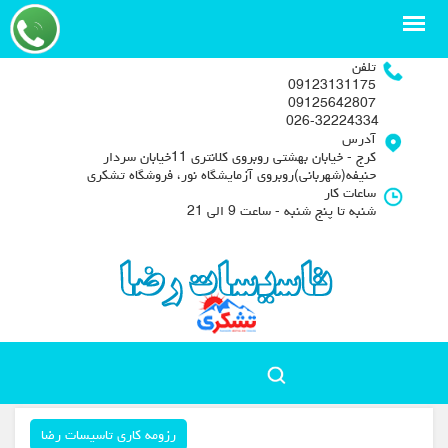
تلفن
09123131175
09125642807
026-32224334
آدرس
کرج - خیابان بهشتی روبروی کلانتری 11خیابان سردار
حنیفه(شهربانی)روبروی آزمایشگاه نور، فروشگاه تشکری
ساعات کار
شنبه تا پنج شنبه - ساعت 9 الی 21
رزومه کاری تاسیسات رضا