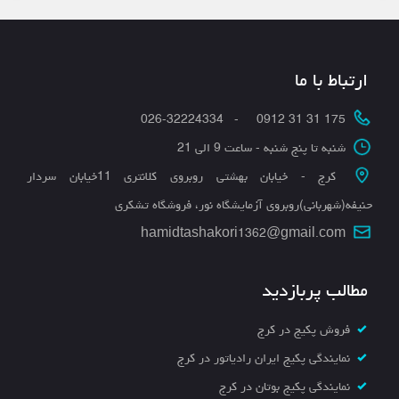
ارتباط با ما
175 31 31 0912 - 026-32224334
شنبه تا پنج شنبه - ساعت 9 الی 21
کرج - خیابان بهشتی روبروی کلانتری 11خیابان سردار
حنیفه(شهربانی)روبروی آزمایشگاه نور، فروشگاه تشکری
hamidtashakori1362@gmail.com
مطالب پربازدید
فروش پکیج در کرج
نمایندگی پکیج ایران رادیاتور در کرج
نمایندگی پکیج بوتان در کرج