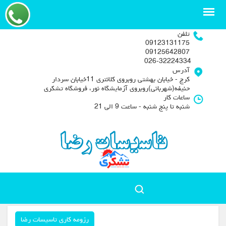
تلفن
09123131175
09125642807
026-32224334
آدرس
کرج - خیابان بهشتی روبروی کلانتری 11خیابان سردار
حنیفه(شهربانی)روبروی آزمایشگاه نور، فروشگاه تشکری
ساعات کار
شنبه تا پنج شنبه - ساعت 9 الی 21
رزومه کاری تاسیسات رضا