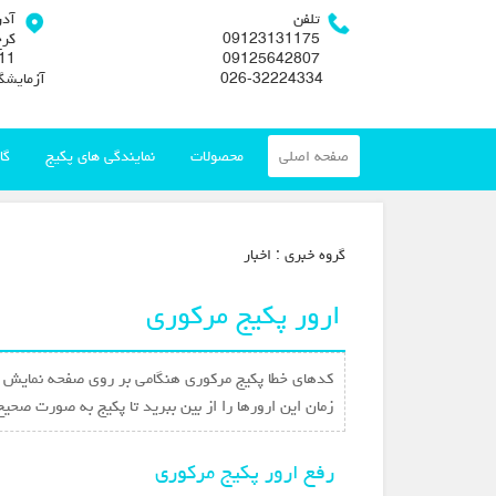
تلفن
آد
09123131175
کرج
09125642807
026-32224334
آزمایشگ
صفحه اصلی
محصولات
نمایندگی های پکیج
گا
گروه خبري :
اخبار
ارور پکیج مرکوری
کدهای خطا پکیج مرکوری هنگامی بر روی صفحه نمایش ظا
زمان این ارورها را از بین ببرید تا پکیج به صورت صحیح
رفع ارور پکیج مرکوری