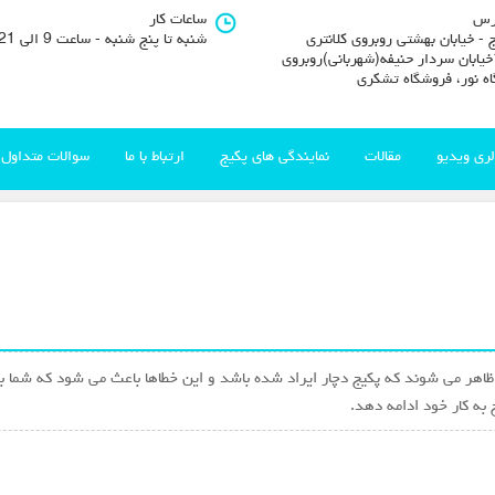
رس
ساعات کار
 - خیابان بهشتی روبروی کلانتری
شنبه تا پنج شنبه - ساعت 9 الی 21
11خیابان سردار حنیفه(شهربانی)روبروی
اه نور، فروشگاه تشکری
لری ویدیو
مقالات
نمایندگی های پکیج
ارتباط با ما
سوالات متداول
هر می شوند که پکیج دچار ایراد شده باشد و این خطاها باعث می شود که شما به
 به کار خود ادامه دهد.