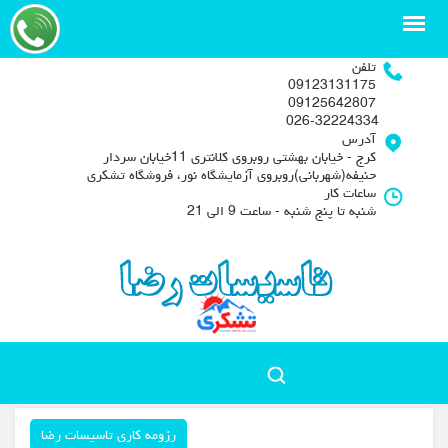
تلفن
09123131175
09125642807
026-32224334
آدرس
کرج - خیابان بهشتی روبروی کلانتری 11خیابان سردار
حنیفه(شهربانی)روبروی آزمایشگاه نور، فروشگاه تشکری
ساعات کار
شنبه تا پنج شنبه - ساعت 9 الی 21
رزومه کاری تاسیسات رضا