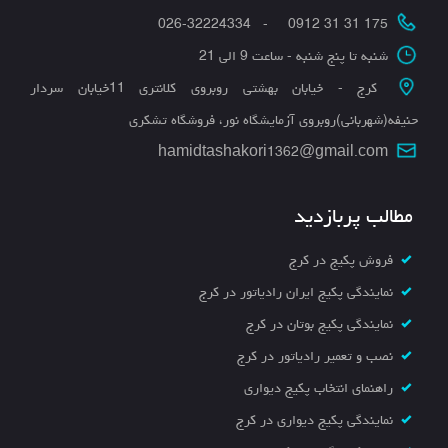
175 31 31 0912 - 026-32224334
شنبه تا پنج شنبه - ساعت 9 الی 21
کرج - خیابان بهشتی روبروی کلانتری 11خیابان سردار
حنیفه(شهربانی)روبروی آزمایشگاه نور، فروشگاه تشکری
hamidtashakori1362@gmail.com
مطالب پربازدید
فروش پکیج در کرج
نمایندگی پکیج ایران رادیاتور در کرج
نمایندگی پکیج بوتان در کرج
نصب و تعمیر رادیاتور در کرج
راهنمای انتخاب پکیج دیواری
نمایندگی پکیج دیواری در کرج