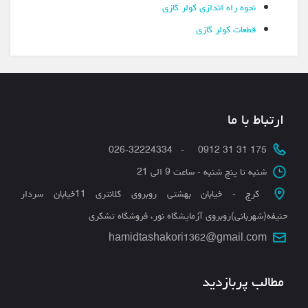
نحوه راه اندازی کولر گازی
قطعات کولر گازی
ارتباط با ما
175 31 31 0912 - 026-32224334
شنبه تا پنج شنبه - ساعت 9 الی 21
کرج - خیابان بهشتی روبروی کلانتری 11خیابان سردار
حنیفه(شهربانی)روبروی آزمایشگاه نور، فروشگاه تشکری
hamidtashakori1362@gmail.com
مطالب پربازدید