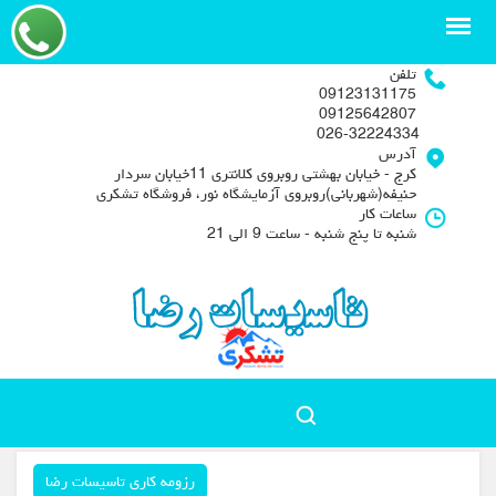
تلفن
09123131175
09125642807
026-32224334
آدرس
کرج - خیابان بهشتی روبروی کلانتری 11خیابان سردار
حنیفه(شهربانی)روبروی آزمایشگاه نور، فروشگاه تشکری
ساعات کار
شنبه تا پنج شنبه - ساعت 9 الی 21
رزومه کاری تاسیسات رضا