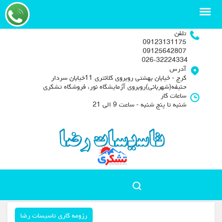
تلفن
09123131175
09125642807
026-32224334
آدرس
کرج - خیابان بهشتی روبروی کلانتری 11خیابان سردار
حنیفه(شهربانی)روبروی آزمایشگاه نور، فروشگاه تشکری
ساعات کار
شنبه تا پنج شنبه - ساعت 9 الی 21
رزومه کاری تاسیسات رضا