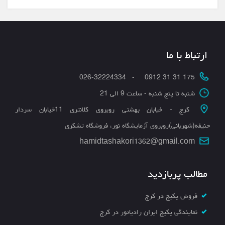
ارتباط با ما
175 31 31 0912 - 026-32224334
شنبه تا پنج شنبه - ساعت 9 الی 21
کرج - خیابان بهشتی روبروی کلانتری 11خیابان سردار
حنیفه(شهربانی)روبروی آزمایشگاه نور، فروشگاه تشکری
hamidtashakori1362@gmail.com
مطالب پربازدید
فروش پکیج در کرج
نمایندگی پکیج ایران رادیاتور در کرج