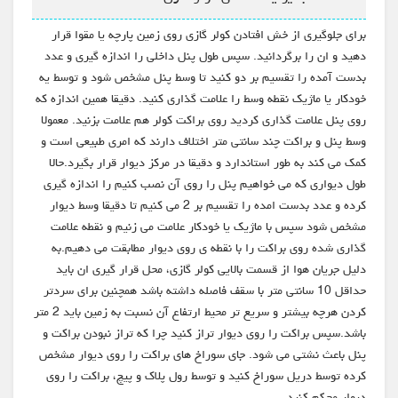
برای جلوگیری از خش افتادن کولر گازی روی زمین پارچه یا مقوا قرار
دهید و ان را برگردانید. سپس طول پنل داخلی را اندازه گیری و عدد
بدست آمده را تقسیم بر دو کنید تا وسط پنل مشخص شود و توسط یه
خودکار یا ماژیک نقطه وسط را علامت گذاری کنید. دقیقا همین اندازه که
روی پنل علامت گذاری کردید روی براکت کولر هم علامت بزنید. معمولا
وسط پنل و براکت چند سانتی متر اختلاف دارند که امری طبیعی است و
کمک می کند به طور استاندارد و دقیقا در مرکز دیوار قرار بگیرد.حالا
طول دیواری که می خواهیم پنل را روی آن نصب کنیم را اندازه گیری
کرده و عدد بدست امده را تقسیم بر 2 می کنیم تا دقیقا وسط دیوار
مشخص شود سپس با ماژیک یا خودکار علامت می زنیم و نقطه علامت
گذاری شده روی براکت را با نقطه ی روی دیوار مطابقت می دهیم.به
دلیل جریان هوا از قسمت بالایی کولر گازی، محل قرار گیری ان باید
حداقل 10 سانتی متر با سقف فاصله داشته باشد همچنین برای سردتر
کردن هرچه بیشتر و سریع تر محیط ارتفاع آن نسبت به زمین باید 2 متر
باشد.سپس براکت را روی دیوار تراز کنید چرا که تراز نبودن براکت و
پنل باعث نشتی می شود. جای سوراخ های براکت را روی دیوار مشخص
کرده توسط دریل سوراخ کنید و توسط رول پلاک و پیچ، براکت را روی
دیوار محکم کنید.