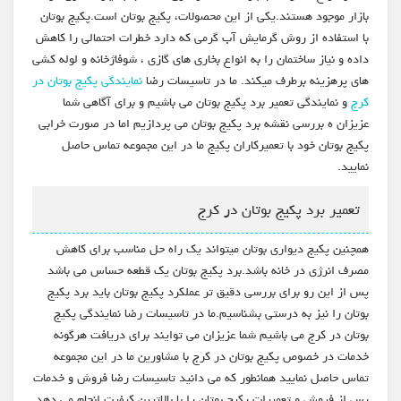
بازار موجود هستند.یکی از این محصولات، پکیج بوتان است.پکیج بوتان
با استفاده از روش گرمایش آب گرمی که دارد خطرات احتمالی را کاهش
داده و نیاز ساختمان را به انواع بخاری های گازی ، شوفاژخانه و لوله کشی
های پرهزینه برطرف میکند. ما در تاسیسات رضا
نمایندگی پکیج بوتان در
کرج
و نمایندگی تعمیر برد پکیج بوتان می باشیم و برای آگاهی شما
عزیزان ه بررسی نقشه برد پکیج بوتان می پردازیم اما در صورت خرابی
پکیج بوتان خود با تعمیرکاران پکیج ما در این مجموعه تماس حاصل
نمایید.
تعمیر برد پکیج بوتان در کرج
همچنین پکیج دیواری بوتان میتواند یک راه حل مناسب برای کاهش
مصرف انرژی در خانه باشد.برد پکیج بوتان یک قطعه حساس می باشد
پس از این رو برای بررسی دقیق تر عملکرد پکیج بوتان باید برد پکیج
بوتان را نیز به درستی بشناسیم.ما در تاسیسات رضا نمایندگی پکیج
بوتان در کرج می باشیم شما عزیزان می توایند برای دریافت هرگونه
خدمات در خصوص پکیج بوتان در کرج با مشاورین ما در این مجموعه
تماس حاصل نمایید همانطور که می دانید تاسیسات رضا فروش و خدمات
پس از فروش و تعمیرات پکیج بوتان را با بالاترین کیفیت انجام می دهد