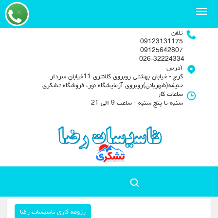
تلفن
09123131175
09125642807
026-32224334
آدرس
کرج - خیابان بهشتی روبروی کلانتری 11خیابان سردار
حنیفه(شهربانی)روبروی آزمایشگاه نور، فروشگاه تشکری
ساعات کار
شنبه تا پنج شنبه - ساعت 9 الی 21
رزومه کاری تاسیسات رضا