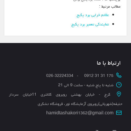
مطالب مرتبط :
علائم خرابی برد پکیج
نمایندگی تعمیر برد پکیج
ارتباط با ما
175 31 31 0912 - 026-32224334
شنبه تا پنج شنبه - ساعت 9 الی 21
کرج - خیابان بهشتی روبروی کلانتری 11خیابان سردار
حنیفه(شهربانی)روبروی آزمایشگاه نور، فروشگاه تشکری
hamidtashakori1362@gmail.com