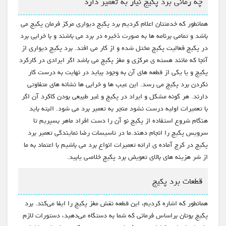
چه زمانی برد پکیج نیاز به تعمیر دارد
همانطور که خدمتتان اعلام کردیم برد پکیج دیواری مرکز فرمان پکیج می
باشد و تمامی برنامه ها به صورت ذخیره در برد می باشند و با خرابی برد
در پکیج فعالیت پکیج مختل شده و از کار می افتد. برد پکیج دیواری از
آنجا که مانند هسته ی مرکزی و مغز پکیج می باشد اگر ایرادی در کارکرد
پکیج و یا یکی از قطعه های آن به وجود بیاید در نهایت به درست کار
نکردن برد پکیج می رسد. این عیب ها و خرابی ها نشانه های متفاوتی
دارند. هر گونه مشکل و ایراد در پکیج و غیر طبیعی بودن کاکرد آن اگر
با تعمیرات اولیه درست نشود منجر به تعمیر برد می شود. البته باید
هنگام شروع استفاده از پکیج نو آن را دست افراد ماهر بسپریم تا
سرویس پکیج را انجام دهند.ما در تاسیسات رضا نمایندگی تعمیر برد
پکیج در کرج آماده ی ارائه تعمیرات انواع برد می باشیم با اعتماد به ما
از شر هزینه های بالای تعویض برد پکیج خلاصی یابید.
قطعات برد پکیج
همانطور که اشاره کردیم، این قطعه نقش مغز پکیج را ایفا می‌کند. برد
پکیج بوتان براساس فرمانی که شما به دستگاه می‌دهید، دستورات لازم