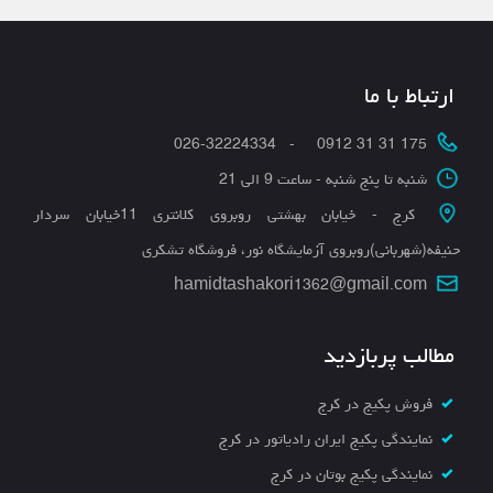
ارتباط با ما
175 31 31 0912 - 026-32224334
شنبه تا پنج شنبه - ساعت 9 الی 21
کرج - خیابان بهشتی روبروی کلانتری 11خیابان سردار
حنیفه(شهربانی)روبروی آزمایشگاه نور، فروشگاه تشکری
hamidtashakori1362@gmail.com
مطالب پربازدید
فروش پکیج در کرج
نمایندگی پکیج ایران رادیاتور در کرج
نمایندگی پکیج بوتان در کرج