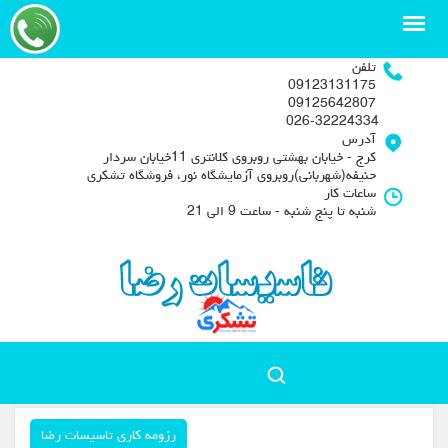
تلفن
09123131175
09125642807
026-32224334
آدرس
کرج - خیابان بهشتی روبروی کلانتری 11خیابان سردار
حنیفه(شهربانی)روبروی آزمایشگاه نور، فروشگاه تشکری
ساعات کار
شنبه تا پنج شنبه - ساعت 9 الی 21
رزومه کاری تاسیسات رضا