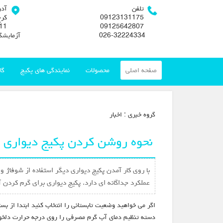
تلفن
آد
09123131175
کرج
09125642807
026-32224334
آزمایشگ
صفحه اصلی
محصولات
نمایندگی های پکیج
گا
گروه خبري :
اخبار
نحوه روشن کردن پکیج دیواری د
با روی کار آمدن پکیج دیواری دیگر استفاده از شوفاژ 
عملکرد جداگانه ای دارد. پکیج دیواری برای گرم کردن 
اگر می خواهید وضعیت تابستانی را انتخاب کنید ابتدا از ب
دسته تنظیم دمای آب گرم مصرفی را روی درجه حرارت دلخواه