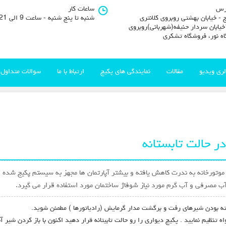
رس
ساعات کار
 - خیابان بهشتی روبروی کلانتری
شنبه تا پنج شنبه - ساعت 9 الی 21
11خیابان سردار حنیفه(شهربانی)روبروی
اه نور، فروشگاه تشکری
لری ویدیو
مقالات
نمایندگی های پکیج
ارتباط با ما
سوالات متداول
ر حالت تابستانه
و موتورخانه به ندرت کاهش یافته و بیشتر آپارتمان ها مجهز به سیستم پکیج شده 
آب مصرفی و آب گرم مورد نیاز شوفاژ ساختمان مورد استفاده قرار می گیرد.
سته بودن شیرهای رفت و برگشت مدار گرمایش (رادیاتورها ) مطمئن شوید.
 تنظیم نمایید . پکیج دیواری را رو حالت تابیتانه قرار دهید اکنون با باز کردن 