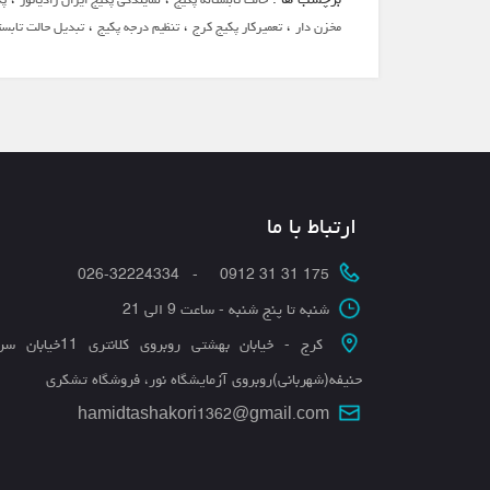
،
،
،
مخزن دار
تعمیرکار پکیج کرج
تنظیم درجه پکیج
تبدیل حالت تابست
ارتباط با ما
175 31 31 0912 - 026-32224334
شنبه تا پنج شنبه - ساعت 9 الی 21
کرج - خیابان بهشتی روبروی کلانتری 11
حنیفه(شهربانی)روبروی آزمایشگاه نور، فروشگاه تشکری
hamidtashakori1362@gmail.com