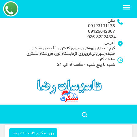
تلفن
09123131175
09125642807
026-32224334
آدرس
کرج - خیابان بهشتی روبروی کلانتری 11خیابان سردار
حنیفه(شهربانی)روبروی آزمایشگاه نور، فروشگاه تشکری
ساعات کار
شنبه تا پنج شنبه - ساعت 9 الی 21
رزومه کاری تاسیسات رضا