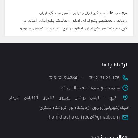
برچسب ها :
،
پمپ پکیج ایران رادیاتور
تعمیر پمپ پکیج ایران
،
،
رادیاتور
تعویضپمپ پکیج ایران رادیاتور
نمایندگی پکیج ایران رادیاتور در
،
،
،
کرج
هزینه تعمیر پکیج ایران رادیاتور در کرج
پمپ ویلو
تعویض پمپ ویلو
ارتباط با ما
175 31 31 0912 - 026-32224334
شنبه تا پنج شنبه - ساعت 9 الی 21
کرج - خیابان بهشتی روبروی کلانتری 11خیابان سردار
حنیفه(شهربانی)روبروی آزمایشگاه نور، فروشگاه تشکری
hamidtashakori1362@gmail.com
مطالب پربازدید