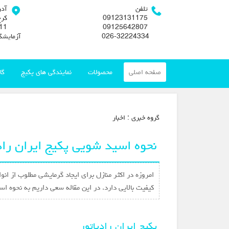
تلفن
آد
09123131175
کرج
09125642807
026-32224334
آزمایشگ
صفحه اصلی
محصولات
نمایندگی های پکیج
گا
گروه خبري :
اخبار
نحوه اسید شویی پکیج ایران راد
امروزه در اکثر منازل برای ایجاد گرمایشی مطلوب از انو
کیفیت بالایی دارد. در این مقاله سعی داریم به نحوه اس
پکیج ایران رادیاتور