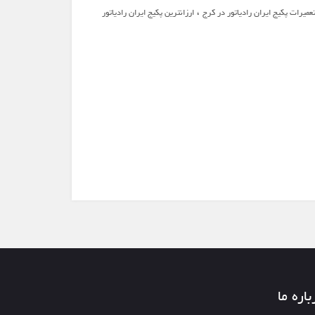
،
عمیرات پکیج ایران رادیاتور در کرج
ارزانترین پکیج ایران رادیاتور
باره ما