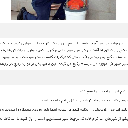
 می تواند دردسر آفرین باشد. اما رفع این مشکل کار چندان دشواری نیست. به خصوص
ج و رادیاتورها آشنا می شویم. رسوب یا جرم گیری پکیج دیواری و رادیاتورها به دلیل
د سیستم پکیج به وجود می آید. زمانی که ترکیبات کلسیم، منیزیم، سدیم و… موجود د
عبور آب موجود در سیستم پکیج می گردد. این اتفاق یکی از موارد رایج در رابطه با
کیج ایران رادیاتور را قطع کنید.
 دسترسی کامل به مدارهای گرمایشی داخل پکیج داشته باشید.
 باید آب مدار گرمایشی را تخلیه کنید در نتیجه ابتدا شیر ورودی دستگاه را ببندید و 
کی از شیرهای آب گرم خانه که ترجیحا شیر دستشویی است را باز کنید تا آب کاملا تخ