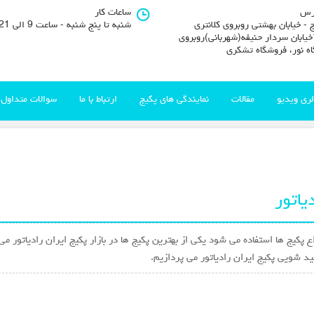
رس
ساعات کار
 - خیابان بهشتی روبروی کلانتری
شنبه تا پنج شنبه - ساعت 9 الی 21
11خیابان سردار حنیفه(شهربانی)روبروی
اه نور، فروشگاه تشکری
لری ویدیو
مقالات
نمایندگی های پکیج
ارتباط با ما
سوالات متداول
یاتور
اع پکیج ها استفاده می شود یکی از بهترین پکیج ها در بازار پکیج ایران رادیاتور 
ید شویی پکیج ایران رادیاتور می پردازیم.